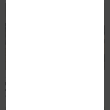
2023. gada 13. decembris
Komitejā diskutē par atbalstu tranzītielām, ceļu
reģistrēšanu un transporta enerģijas likumu
Šī gada 20.decembrīnotika LPS Tautsaimniecības komitejas sēde.