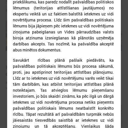
priekšlikumu, kas paredz nodalīt pašvaldības politiskos
lēmumus (teritorijas attīstīšanas jautājumos) no
ekspertu veiktā un uz faktiem balstītā ietekmes uz vidi
novērtējuma procesa. Līdz šim pašvaldības politiskais
lēmums bija jāpieņem pēc ietekmes uz vidi novērtējuma
ziņojuma pabeigšanas un Vides pārraudzības valsts
biroja atzinuma izsniegšanas kā plānotās uzņēmēja
darbības akcepts. Tas nozīmē, ka pašvaldība akceptē
abus minētos dokumentus.
2025. gada 27. novembris
Savukārt rīcības plānā pašlaik piedāvāts, ka
pašvaldības politiskais lēmums būs procesa sākumā,
Komitejā iekšlietu ministru aicina pilnveidot
proti, jau apstiprinot teritorijas attīstības plānojumu.
civilās aizsardzības vadlīnijas
Līdz ar to ietekmes uz vidi novērtējumu varēs veikt tikai
Komitejā iekšlietu ministru aicina pilnveidot civilās aizsardzības
tām darbībām, kas atbilst teritorijas attīstības plānā
vadlīnijas
noteiktajam. Tas atvieglos lēmumu pieņemšanu
investoriem, jo būs skaidri zināms, ka pēc ilgā un dārgā
ietekmes uz vidi novērtējuma procesa netiks pieņemts
pašvaldības politiskais lēmums neatbalstīt konkrēto
rīcību. Tāpat rezultātā arī pašvaldībām turpmāk nebūs
jāiesaistās tiesvedībās saistībā ar ietekmes uz vidi
ziņojumu un tā akceptēšanu. Vienlaikus šāda