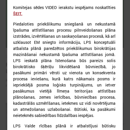
Komitejas sēdes VIDEO ierakstu iespējams noskatīties
ŠEIT.
Piedaloties priekšlikumu sniegšanā un nekustamā
īpašuma attīstīšanas procesu pilnveidošanas plāna
izstrādes, izvērtēšanas un saskaņošanas procesā, kā arī
uzklausot EM sniegto informāciju, LPS konceptuāli
atbalsta plānā paredzētos priekšlikumus birokrātijas
mazināšanai nekustamā īpašuma attīstīšanas jomā.
2026. gada 01. jūlijs
LPS ieskatā plāna īstenošana būs pareizs solis
Komitejā diskutē par patvertņu problemātiku
birokrātisko šķēršļu likvidēšanā būvniecībā, jo
Latvijā un iespējamiem risinājumiem
pasākumi primāri vērsti uz vienota un konsekventa
procesa ieviešanu, kurā katrs nākamais posms ir
Komitejā diskutē par patvertņu problemātiku Latvijā un iespējamiem
iepriekšējā posma loģisks turpinājums, un ietver
risinājumiem
pasākumus vietējā līmeņa teritorijas attīstības
plānošanas, zemes ierīcības, būvniecības procesa,
kadastrālās uzmērīšanas, ietekmes uz vidi novērtējuma
un atmežošanas uzlabošanai. Būtiski, ka pasākumi
neietekmēs sabiedrības līdzdalības iespējas.
LPS Valde rīcības plānā ir atbalstījusi būtisku