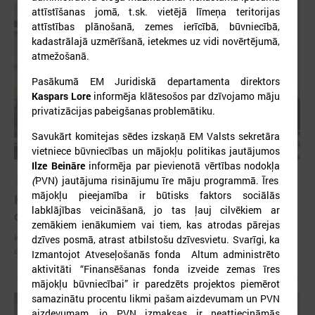
attīstīšanas jomā, t.sk. vietējā līmeņa teritorijas
attīstības plānošanā, zemes ierīcībā, būvniecībā,
kadastrālajā uzmērīšanā, ietekmes uz vidi novērtējumā,
atmežošanā.
Pasākumā EM Juridiskā departamenta direktors
Kaspars Lore
informēja klātesošos par
dzīvojamo māju
privatizācijas pabeigšanas problemātiku.
Savukārt komitejas sēdes izskaņā EM Valsts sekretāra
vietniece būvniecības un mājokļu politikas jautājumos
Ilze Beināre
informēja par pievienotā vērtības nodokļa
2024. gada 06. decembris
(
PVN) jautājuma risinājumu īre māju programmā. Īres
mājokļu pieejamība ir būtisks faktors sociālās
Komitejā diskutē par iespējām efektīvi un
labklājības veicināšanā, jo tas ļauj cilvēkiem ar
operatīvi sadarboties vides avāriju gadījumā
zemākiem ienākumiem vai tiem, kas atrodas pārejas
Komitejā diskutē par iespējām efektīvi un operatīvi sadarboties vides
dzīves posmā, atrast atbilstošu dzīvesvietu. Svarīgi, ka
avāriju gadījumā
Izmantojot Atveseļošanās fonda Altum administrēto
aktivitāti “Finansēšanas fonda izveide zemas īres
mājokļu būvniecībai” ir paredzēts projektos piemērot
samazinātu procentu likmi pašam aizdevumam un PVN
aizdevumam, jo PVN izmaksas ir neattiecināmās