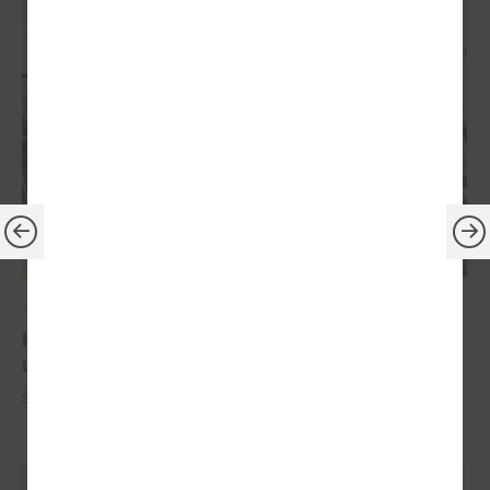
2024. gada 10. jūlijs
Komitejā runāja par Ugunsdrošības,
ugunsdzēsības un glābšanas darbu likumu
Šī gada 10. jūlijā notika LPS Tautsaimniecības komitejas sēde.