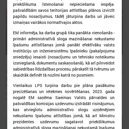
priekšlikuma īstenošanai nepieciešama iespēja
pašvaldībām savos teritorijas attīstības plānos izvirzīt
papildu nosacījumus, tādēļ jāturpina darbs un jāveic
izmaiņas vairākos normatīvajos aktos.
EM informēja, ka darba grupā tika panākta vienošanās -
primāri administratīvā sloga mazināšanai nekustamo
īpašumu attīstīšanas jomā panākt efektīvāku valsts
institūciju un inženiersistēmu īpašnieku (pakalpojuma
sniedzēju) iesaisti (nosacījumu un tehnisko noteikumu
izsniegšanā, dokumentu saskaņošanā), kā arī pilnveidot
2025. gada 10. oktobris
sabiedrības līdzdalības procesu, pārskatīt tā tvērumu un
Sabiedriskā transporta plānošanas pamatā ir jābūt
skaidrāk definēt tā nozīmi katrā no posmiem.
pieejamībai atbilstoši iedzīvotāju mobilitātes
vajadzībām
Vienlaikus LPS turpina darbu pie plāna pasākumu
precizēšanas un ietekmes novērtēšanas. 2023. gada
Sabiedriskā transporta plānošanas pamatā ir jābūt pieejamībai
nogalē EM saņēma Saeimas Valsts pārvaldes un
atbilstoši iedzīvotāju mobilitātes vajadzībām
pašvaldības komisijas uzdevumu izstrādāt risinājumus,
kas atvieglotu administratīvo slogu uzņēmējiem
nekustamo īpašumu attīstības jomā, kā arī Ministru
prezidentes uzdevumu sagatavot priekšlikumus
administratīvā sloga mazināšanai nekustamā īpašuma