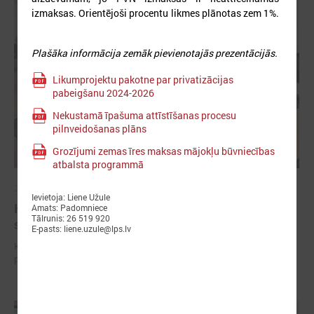
izmaksas. Orientējoši procentu likmes plānotas zem 1%.
Plašāka informācija zemāk pievienotajās prezentācijās.
Likumprojektu pakotne par privatizācijas
pabeigšanu 2024-2026
Nekustamā īpašuma attīstīšanas procesu
pilnveidošanas plāns
Grozījumi zemas īres maksas mājokļu būvniecības
atbalsta programmā
2024. gada 25. septembris
Ievietoja: Liene Užule
Komitejā diskutē par iespējamām izmaiņām
Amats: Padomniece
Tālrunis: 26 519 920
sabiedriskā transporta pakalpojumu organizēšanā
E-pasts: liene.uzule@lps.lv
Komitejā diskutē par iespējamām izmaiņām sabiedriskā transporta
pakalpojumu organizēšanā.