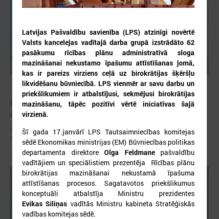
Latvijas Pašvaldību savienība (LPS) atzinīgi novērtē
Valsts kancelejas vadītajā darba grupā izstrādāto 62
pasākumu rīcības plānu administratīvā sloga
mazināšanai nekustamo īpašumu attīstīšanas jomā,
kas ir pareizs virziens ceļā uz birokrātijas šķēršļu
likvidēšanu būvniecībā. LPS vienmēr ar savu darbu un
2026. gada 02. jūlijs
priekšlikumiem ir atbalstījusi, sekmējusi birokrātijas
Izmaiņas siltumenerģijas apgādes tarifu
mazināšanu, tāpēc pozitīvi vērtē iniciatīvas šajā
aprēķināšanas metodikā var radīt būtiskus riskus
virzienā.
Izmaiņas siltumenerģijas apgādes tarifu aprēķināšanas metodikā var
Šī gada 17.janvārī LPS Tautsaimniecības komitejas
radīt būtiskus riskus
sēdē Ekonomikas ministrijas (EM)
Būvniecības politikas
departamenta direktore
Olga Feldmane
pašvaldību
vadītājiem un speciālistiem prezentēja Rīcības plānu
birokrātijas mazināšanai nekustamā īpašuma
attīstīšanas procesos. Sagatavotos priekšlikumus
konceptuāli atbalstīja Ministru prezidentes
Evikas Siliņas
vadītās Ministru kabineta Stratēģiskās
vadības komitejas sēdē.