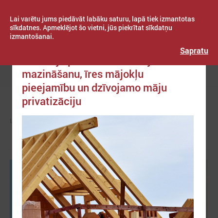
Lai varētu jums piedāvāt labāku saturu, lapā tiek izmantotas
sīkdatnes. Apmeklējot šo vietni, jūs piekrītat sīkdatņu
izmantošanai.
Publicēts: 2024. gada 17. janvāris
Latvijas Pašvaldību savienība
Sapratu
Komitejā pārrunā birokrātijas
mazināšanu, īres mājokļu
Izvēlne
pieejamību un dzīvojamo māju
privatizāciju
LPS
KOMITEJAS
TAUTSAIMNIECĪBAS KOMITEJA