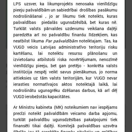
LPS uzsver, ka likumprojekts nenosaka vienlīdzīgu
pieeju pašvaldībām un sabiedrībai drošības pasākumu
nodrošināšanai , jo ar likumu tiek noteikts, kuras
pašvaldības piedalās ugunsdzēsībā, bet kuras nē.
Turklāt valsts pārvaldes uzdevumu veikšana daļēji
paredzēta arī no pašvaldību finanšu līdzekļiem, kas
neatbilst likuma
Par pašvaldībām
noteiktajam. Tas, ka
VUGD veicis Latvijas administratīvo teritoriju risku
kartēšanu, lai noteiktu resursu plānošanu un
2026. gada 01. jūlijs
izvietošanu atbilstoši riska novērtējumam, nenozīmē
Komitejā diskutē par patvertņu problemātiku
vienlīdzīgu pieeju, bet gan pretējo - konkrēta valsts
Latvijā un iespējamiem risinājumiem
institūcija nespēj veikt savus pienākumus, jo norma
attieksies uz tām valsts teritorijām, kur VUGD nevar
Komitejā diskutē par patvertņu problemātiku Latvijā un iespējamiem
ierasties normatīvajos aktos noteiktajā laikā, lai
risinājumiem
nodrošinātu ugunsgrēku dzēšanas darbus, kā arī dēļ
VUGD ierobežotās kapacitātes.
Ar Ministru kabineta (MK) noteikumiem nav iespējams
precīzi noteikt pašvaldībām veicamo darba apjomu,
turklāt pašvaldību ugunsdzēsības pakalpojumi tiek
finansēti tikai daļēji. Komitejā pašvaldības uzsvēra
šībrīža jau tā sarežģīto finanšu situāciju un grūtības