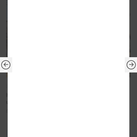
2024. gada 10. jūlijs
Komitejā runāja par Ugunsdrošības,
ugunsdzēsības un glābšanas darbu likumu
Šī gada 10. jūlijā notika LPS Tautsaimniecības komitejas sēde.