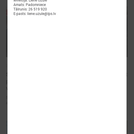
Amats: Padomniece
Tālrunis: 26 519 920
E-pasts: liene.uzule@lps.lv
2025. gada 10. oktobris
Sabiedriskā transporta plānošanas pamatā ir jābūt
pieejamībai atbilstoši iedzīvotāju mobilitātes
vajadzībām
Sabiedriskā transporta plānošanas pamatā ir jābūt pieejamībai
atbilstoši iedzīvotāju mobilitātes vajadzībām