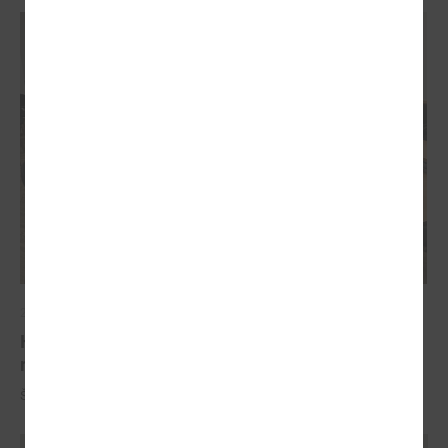
2023. gada 13. decembris
Komitejā diskutē par atbalstu tranzītielām, ceļu
reģistrēšanu un transporta enerģijas likumu
Šī gada 20.decembrīnotika LPS Tautsaimniecības komitejas sēde.