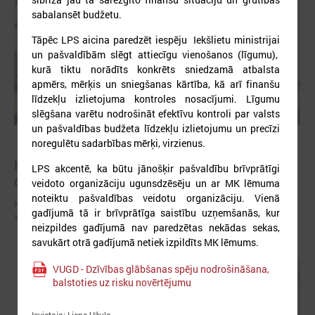
sabalansēt budžetu.
Tāpēc LPS aicina paredzēt iespēju Iekšlietu ministrijai
un pašvaldībām slēgt attiecīgu vienošanos (līgumu),
kurā tiktu norādīts konkrēts sniedzamā atbalsta
apmērs, mērķis un sniegšanas kārtība, kā arī finanšu
līdzekļu izlietojuma kontroles nosacījumi. Līgumu
slēgšana varētu nodrošināt efektīvu kontroli par valsts
un pašvaldības budžeta līdzekļu izlietojumu un precīzi
noregulētu sadarbības mērķi, virzienus.
2025. gada 27. novembris
Komitejā iekšlietu ministru aicina pilnveidot
LPS akcentē, ka būtu jānošķir pašvaldību brīvprātīgi
civilās aizsardzības vadlīnijas
veidoto organizāciju ugunsdzēsēju un ar MK lēmuma
noteiktu pašvaldības veidotu organizāciju. Vienā
Komitejā iekšlietu ministru aicina pilnveidot civilās aizsardzības
gadījumā tā ir brīvprātīga saistību uzņemšanās, kur
vadlīnijas
neizpildes gadījumā nav paredzētas nekādas sekas,
savukārt otrā gadījumā netiek izpildīts MK lēmums.
VUGD - Dzīvības glābšanas spēju nodrošināšana,
balstoties uz risku novērtējumu
Ievietoja: Liene Užule