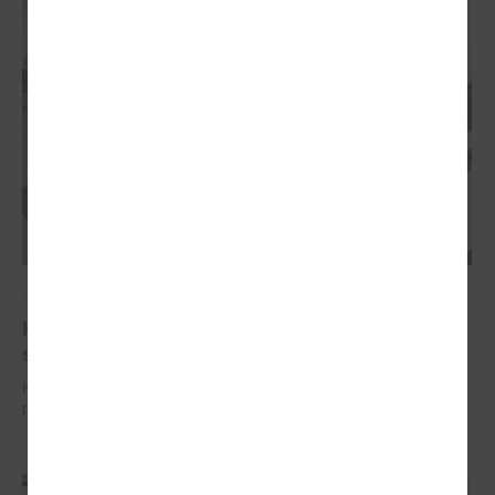
2024. gada 25. septembris
Komitejā diskutē par iespējamām izmaiņām
sabiedriskā transporta pakalpojumu organizēšanā
Komitejā diskutē par iespējamām izmaiņām sabiedriskā transporta
pakalpojumu organizēšanā.