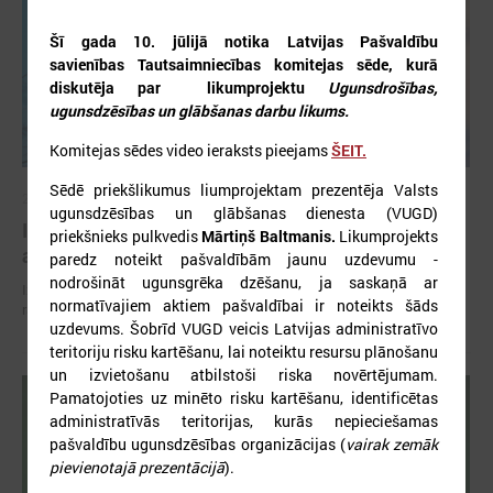
Šī gada 10. jūlijā notika Latvijas Pašvaldību
savienības Tautsaimniecības komitejas sēde, kurā
diskutēja par
likumprojektu
Ugunsdrošības,
ugunsdzēsības un glābšanas darbu likums.
Komitejas sēdes video ieraksts pieejams
ŠEIT.
Sēdē priekšlikumus liumprojektam prezentēja Valsts
2026. gada 02. jūlijs
ugunsdzēsības un glābšanas dienesta (VUGD)
Izmaiņas siltumenerģijas apgādes tarifu
priekšnieks pulkvedis
Mārtiņš Baltmanis.
Likumprojekts
aprēķināšanas metodikā var radīt būtiskus riskus
paredz noteikt pašvaldībām jaunu uzdevumu -
nodrošināt ugunsgrēka dzēšanu, ja saskaņā ar
Izmaiņas siltumenerģijas apgādes tarifu aprēķināšanas metodikā var
normatīvajiem aktiem pašvaldībai ir noteikts šāds
radīt būtiskus riskus
uzdevums. Šobrīd VUGD veicis Latvijas administratīvo
teritoriju risku kartēšanu, lai noteiktu resursu plānošanu
un izvietošanu atbilstoši riska novērtējumam.
Pamatojoties uz minēto risku kartēšanu, identificētas
administratīvās teritorijas, kurās nepieciešamas
pašvaldību ugunsdzēsības organizācijas (
vairak zemāk
pievienotajā prezentācijā
).