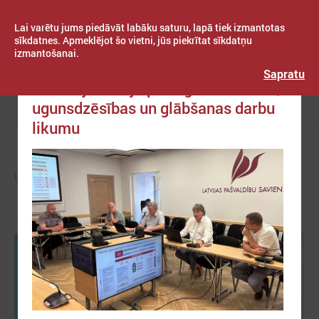
Lai varētu jums piedāvāt labāku saturu, lapā tiek izmantotas
sīkdatnes. Apmeklējot šo vietni, jūs piekrītat sīkdatņu
izmantošanai.
Publicēts: 2024. gada 10. jūlijs
Latvijas Pašvaldību savienība
Sapratu
Komitejā runāja par Ugunsdrošības,
ugunsdzēsības un glābšanas darbu
Izvēlne
likumu
LPS
KOMITEJAS
TAUTSAIMNIECĪBAS KOMITEJA