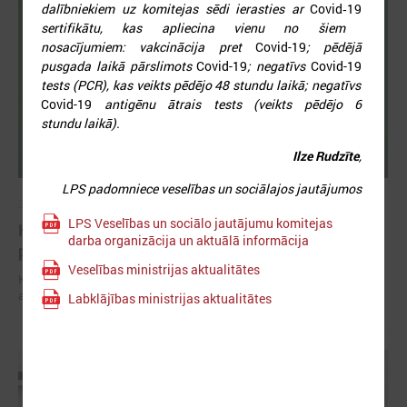
dalībniekiem uz komitejas sēdi ierasties ar
Covid‑19
sertifikātu, kas apliecina vienu no šiem
nosacījumiem: vakcinācija pret
Covid-19
; pēdējā
pusgada laikā pārslimots
Covid-19
; negatīvs
Covid-19
tests (PCR), kas veikts pēdējo 48 stundu laikā; negatīvs
Covid-19
antigēnu ātrais tests (veikts pēdējo 6
stundu laikā).
Ilze Rudzīte
,
LPS padomniece veselības un sociālajos jautājumos
2026. gada 03. marts
LPS Veselības un sociālo jautājumu komitejas
Komitejā informē par mājokļa pabalsta
darba organizācija un aktuālā informācija
palielināšanu un izmaiņām tā aprēķinā
Veselības ministrijas aktualitātes
Komitejā informē par mājokļa pabalsta palielināšanu un izmaiņām tā
aprēķinā
Labklājības ministrijas aktualitātes