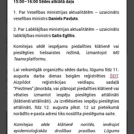
15:00–16:00 Sēdes atklātā daļa
1. Par Veselības ministrijas aktualitātēm – uzaicināts
veselības ministrs
Daniels Pavļuts
.
2. Par Labklājības ministrijas aktualitātēm – uzaicināts
labklājības ministrs
Gatis Eglītis
.
Komitejas sēdē iespējams piedalīties klātienē vai
pieslēgties tiešsaistes režīmā, izmantojot
MS
Teams
platformu.
2026. gada 11. maijs
Lai veiksmīgāk organizētu sēdes darbu, lūgums līdz 11.
Komitejas sēdē Liepājā runāja par sociālajiem
augusta darba dienas beigām reģistrēties
ŠEIT
.
pakalpojumiem un civilo aizsardzību
Aizpildot reģistrācijas veidlapu, sadaļā
Komitejas sēdē Liepājā runāja par sociālajiem pakalpojumiem un civilo
“Piezīmes”
jānorāda, vai plānojat piedalīties klātienē vai
aizsardzību
vēlaties izmantot iespēju pieslēgties attālināti
(klātienē/attālināti). Ja izvēlēsieties iespēju pieslēgties
attālināti, līdz 12. augusta plkst. 12 uz pieteikumā
norādīto e-pasta adresi tiks nosūtīta pieslēguma saite.
Komitejas sēde klātienē noritēs, ievērojot
epidemioloģiskās drošības prasības. Lūgums