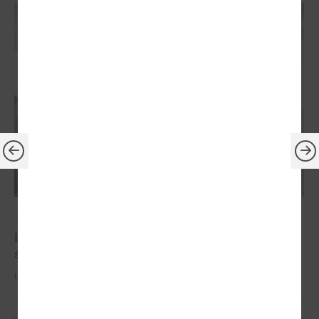
2025. gada 07. novembris
LPS komitejā Jelgavā pārrunā aktualitātes
sociālajā jomā
LPS komitejā Jelgavā pārrunā aktualitātes sociālajā jomā