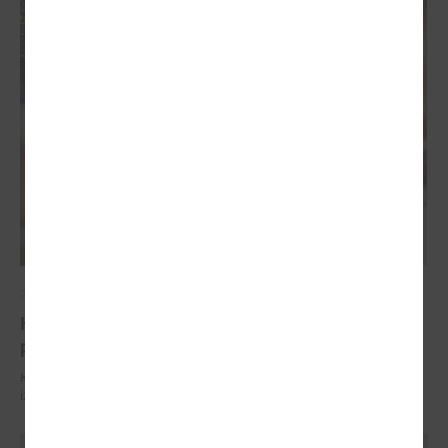
2025. gada 09. jūlijs
Komitejā runāja par atsevišķu pakalpojumu
pieejamību un izaicinājumiem bērniem
Komitejā runāja par atsevišķu pakalpojumu pieejamību un
izaicinājumiem bērniem