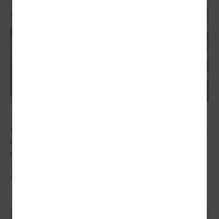
2026. gada 11. februāris
Veselības ministrs skaidro līdzekļu samazinājumu
reģionālajām slimnīcām un iespējamos
risinājumus
Veselības ministrs skaidro līdzekļu samazinājumu reģionālajām
slimnīcām un iespējamos risinājumus