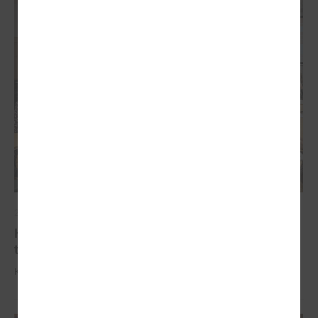
2025. gada 07. oktobris
Komitejā izskatītas plānotās izmaiņas slimnīcu
tīklā
Komitejā izskatītas plānotās izmaiņas slimnīcu tīklā