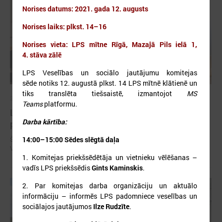
Norises datums: 2021. gada 12. augusts
Norises laiks: plkst. 14–16
Norises vieta: LPS mītne Rīgā, Mazajā Pils ielā 1,
4. stāva zālē
LPS Veselības un sociālo jautājumu komitejas
sēde notiks 12. augustā plkst. 14 LPS mītnē klātienē un
tiks translēta tiešsaistē, izmantojot
MS
2026. gada 04. augusts
Teams
platformu.
LPS un Veselības ministrija diskutē par
Darba kārtība:
plānotajām izmaiņām slimnīcu finansēšanā
Šī gada 4. augustā Latvijas Pašvaldību savienībā (LPS) notika
14:00–15:00 Sēdes slēgtā daļa
Veselības un sociālo jautājumu komitejas sēde.
1. Komitejas priekšsēdētāja un vietnieku vēlēšanas –
vadīs LPS priekšsēdis
Gints Kaminskis
.
2. Par komitejas darba organizāciju un aktuālo
informāciju – informēs LPS padomniece veselības un
sociālajos jautājumos
Ilze Rudzīte
.