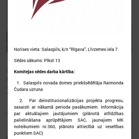
Norises vieta: Salaspils, k/n “Rīgava", Līvzemes iela 7.
Sēdes sākums: Plkst.13
2026. gada 04. augusts
LPS un Veselības ministrija diskutē par
Komitejas sēdes darba kārtība:
plānotajām izmaiņām slimnīcu finansēšanā
1. Salaspils novada domes priekšsēdētāja Raimonda
Šī gada 4. augustā Latvijas Pašvaldību savienībā (LPS) notika
Čudara uzruna
Veselības un sociālo jautājumu komitejas sēde.
2. Par deinstitucionalizācijas projekta progresu,
sasaisti ar nākamā perioda pasākumiem. Informācija
par aktuālajiem jautājumiem (plānotā atlīdzības
palielināšana aprūpētājiem SAC, jaunajiem MK
noteikumiem nr.360, plānoto attiecībā uz veselības
punktiem SAC)