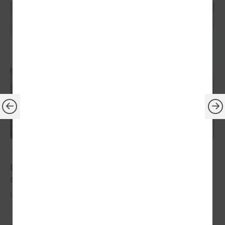
2025. gada 07. novembris
LPS komitejā Jelgavā pārrunā aktualitātes
sociālajā jomā
LPS komitejā Jelgavā pārrunā aktualitātes sociālajā jomā