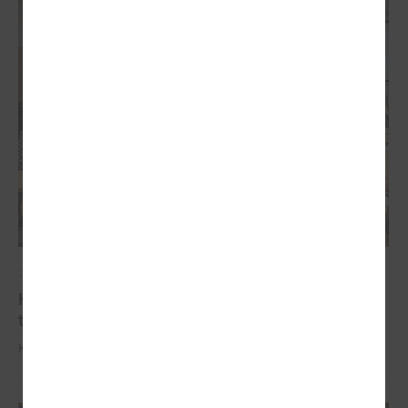
2025. gada 07. oktobris
Komitejā izskatītas plānotās izmaiņas slimnīcu
tīklā
Komitejā izskatītas plānotās izmaiņas slimnīcu tīklā