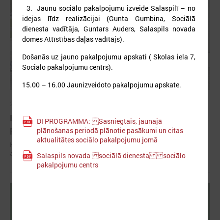
3. Jaunu sociālo pakalpojumu izveide Salaspilī – no
idejas līdz realizācijai (Gunta Gumbina, Sociālā
dienesta vadītāja, Guntars Auders, Salaspils novada
domes Attīstības daļas vadītājs).
Došanās uz jauno pakalpojumu apskati ( Skolas iela 7,
Sociālo pakalpojumu centrs).
15.00 – 16.00 Jaunizveidoto pakalpojumu apskate.
2026. gada 11. maijs
Komitejas sēdē Liepājā runāja par sociālajiem
DI PROGRAMMA: Sasniegtais, jaunajā
pakalpojumiem un civilo aizsardzību
plānošanas periodā plānotie pasākumi un citas
aktualitātes sociālo pakalpojumu jomā
Komitejas sēdē Liepājā runāja par sociālajiem pakalpojumiem un civilo
aizsardzību
Salaspils novada sociālā dienesta sociālo
pakalpojumu centrs