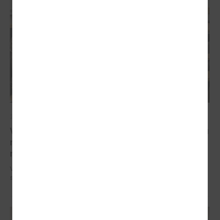
2026. gada 11. februāris
Veselības ministrs skaidro līdzekļu samazinājumu
reģionālajām slimnīcām un iespējamos
risinājumus
Veselības ministrs skaidro līdzekļu samazinājumu reģionālajām
slimnīcām un iespējamos risinājumus