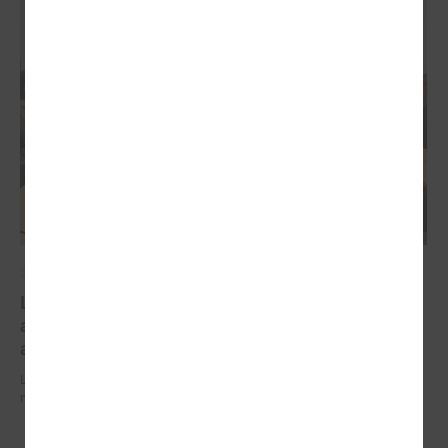
2026. gada 03. februāris
Labklājības ministrs skaidro iespējamo valsts
atbalsta mehānismu mājokļu apkures rēķinu
apmaksai
Labklājības ministrs skaidro iespējamo valsts atbalsta mehānismu
mājokļu apkures rēķinu apmaksai