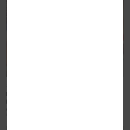
2025. gada 09. jūlijs
Komitejā runāja par atsevišķu pakalpojumu
pieejamību un izaicinājumiem bērniem
Komitejā runāja par atsevišķu pakalpojumu pieejamību un
izaicinājumiem bērniem