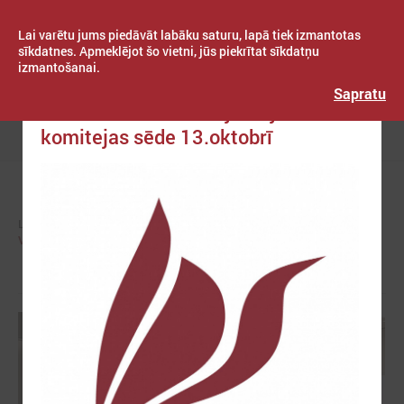
Lai varētu jums piedāvāt labāku saturu, lapā tiek izmantotas
sīkdatnes. Apmeklējot šo vietni, jūs piekrītat sīkdatņu
izmantošanai.
Publicēts: 2021. gada 11. oktobris
Latvijas Pašvaldību savienība
Sapratu
Veselības un sociālo jautājumu
komitejas sēde 13.oktobrī
Izvēlne
LPS
KOMITEJAS
VESELĪBAS UN SOCIĀLO JAUTĀJUMU KOMITEJA