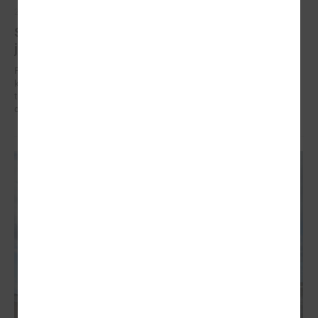
2026. gada 05. marts
Straujais pavasaris atgādina: klimata pārmaiņām
jāgatavojas jau tagad
Pēc neierasti bargās ziemas, kas Latviju klāja ar biezām sniega
kupenām un stipru salu, pavasaris šogad atnācis ļoti strauji. Straujais
temperatūras kāpums liek upēm mosties ātrāk nekā prognozēts, un
daudzviet pieaug plūdu risks.