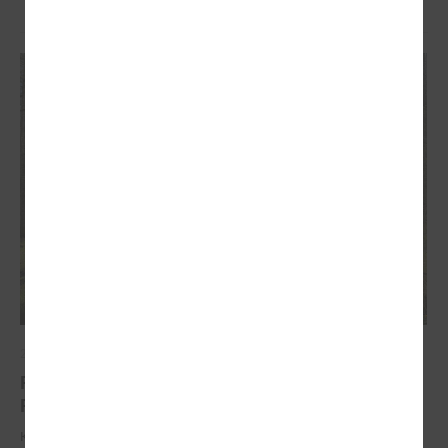
2026. gada 31. marts
PROJEKTI PIELĀGOŠANĀS KLIMATA
PĀRMAIŅĀM JOMĀ
Klimata pārmaiņas ir viens no būtiskākajiem izaicinājumiem, ar ko