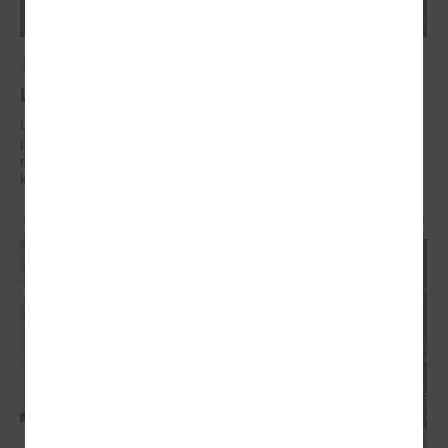
2026. gada 02. marts
Līdzšinējo un nākotnes klimata pārmaiņu rīks
Lai palīdzētu pašvaldībām labāk sagatavoties klimata riskiem un
plānot ilgtspējīgu attīstību, VSIA “Latvijas Vides, ģeoloģijas un
meteoroloģijas centrs” ir izstrādājis interaktīvu līdzšinējo un nākotnes
klimata pārmaiņu rīku.