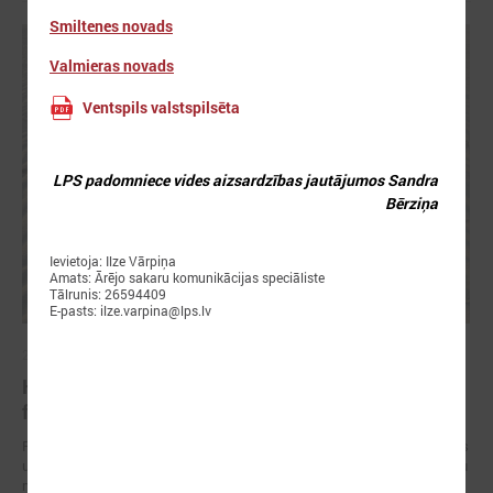
Smiltenes novads
Valmieras novads
Ventspils valstspilsēta
LPS padomniece vides aizsardzības jautājumos Sandra
Bērziņa
Ievietoja: Ilze Vārpiņa
Amats: Ārējo sakaru komunikācijas speciāliste
Tālrunis: 26594409
E-pasts: ilze.varpina@lps.lv
2026. gada 28. maijs
Klimata zināšanu telpa: projektu piemēri un
finansējuma iespējas
Pašvaldībām un reģioniem Latvijā ir pieejami vairāki Eiropas Savienības
un valsts finansējuma instrumenti, kas palīdz īstenot klimata pārmaiņu
mazināšanas, pielāgošanās un noturības pasākumus.