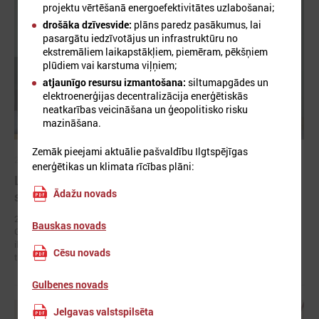
projektu vērtēšanā energoefektivitātes uzlabošanai;
drošāka dzīvesvide:
plāns paredz pasākumus, lai
pasargātu iedzīvotājus un infrastruktūru no
ekstremāliem laikapstākļiem, piemēram, pēkšņiem
plūdiem vai karstuma viļņiem;
atjaunīgo resursu izmantošana:
siltumapgādes un
elektroenerģijas decentralizācija enerģētiskās
neatkarības veicināšana un ģeopolitisko risku
mazināšana.
Zemāk pieejami aktuālie pašvaldību Ilgtspējīgas
2026. gada 11. jūnijs
enerģētikas un klimata rīcības plāni:
LPS un Zemkopības ministrija vienojas stiprināt
Ādažu novads
sadarbību meliorācijas sistēmu apsaimniekošanā
2026. gada 10. jūnijā Latvijas Pašvaldību savienības (LPS) priekšsēdis
Bauskas novads
Gints Kaminskis un zemkopības ministrs Uldis Augulis parakstīja
ikgadējo sarunu protokolu, apstiprinot panāktās vienošanās un
Cēsu novads
turpmāko sadarbību pašvaldībām nozīmīgu jautājumu risināšanā.
Gulbenes novads
Jelgavas valstspilsēta