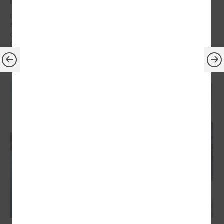
rīcības plāni (SECAP)
Ilgtspējīgas enerģētikas un klimata rīcības plāns (no angļu valodas:
Sustainable Energy and Climate Action Plan jeb SECAP) ir stratēģisks
dokuments, kurā pašvaldība definē konkrētus soļus, kā līdz 2030.
gadam samazināt CO₂ emisijas un pielāgoties klimata pārmaiņu
radītajiem riskiem.