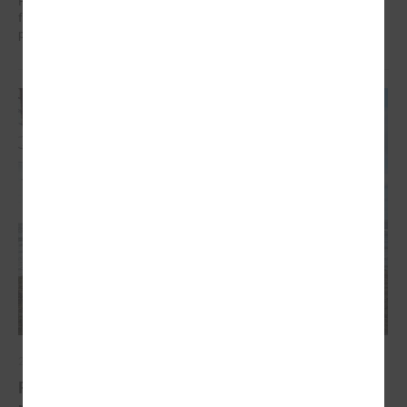
Pašvaldībām šī programma piedāvā reālas iespējas piesaistīt
finansējumu, testēt inovācijas un sadarboties ar starptautiskiem
partneriem.
2026. gada 19. marts
Pašvaldību Ilgtspējīgas enerģētikas un klimata