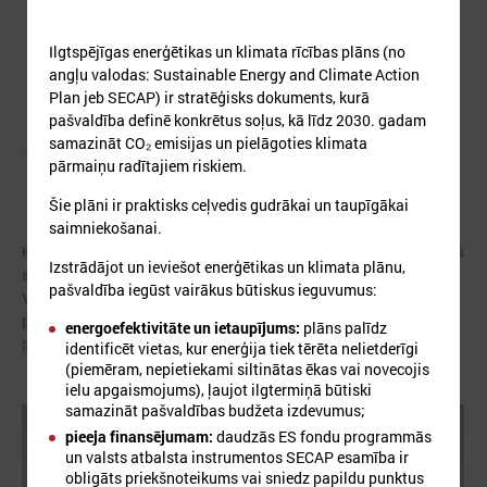
Ilgtspējīgas enerģētikas un klimata rīcības plāns (no
angļu valodas: Sustainable Energy and Climate Action
Plan jeb SECAP) ir stratēģisks dokuments, kurā
pašvaldība definē konkrētus soļus, kā līdz 2030. gadam
samazināt CO₂ emisijas un pielāgoties klimata
Autors: ES
pārmaiņu radītajiem riskiem.
Šie plāni ir praktisks ceļvedis gudrākai un taupīgākai
saimniekošanai.
Klimata zināšanu telpa izveidota projektā "AdaptationHubs", kas
Izstrādājot un ieviešot enerģētikas un klimata plānu,
saņēmis ES programmas "Apvārsnis Eiropa" finansējumu.
pašvaldība iegūst vairākus būtiskus ieguvumus:
Vairāk informācijas par
projektu:
https://www.lps.lv/lv/projekti/aktivie-projekti/46-
energoefektivitāte un ietaupījums:
plāns palīdz
projekts-adaptation-hubs-nacionalie-adaptacijas-centri
identificēt vietas, kur enerģija tiek tērēta nelietderīgi
(piemēram, nepietiekami siltinātas ēkas vai novecojis
ielu apgaismojums), ļaujot ilgtermiņā būtiski
samazināt pašvaldības budžeta izdevumus;
pieeja finansējumam:
daudzās ES fondu programmās
un valsts atbalsta instrumentos SECAP esamība ir
obligāts priekšnoteikums vai sniedz papildu punktus