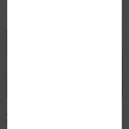
saskaras gan Latvija, gan pasaule kopumā.
2026. gada 30. marts
Apvārsnis Eiropa: finansējuma iespējas
pašvaldībām klimata pārmaiņu jomā