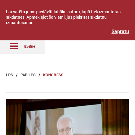
Lai varētu jums piedāvāt labāku saturu, lapā tiek izmantotas
sīkdatnes. Apmeklējot šo vietni, jūs piekrītat sīkdatņu
izmantošanai.
Latvijas Pašvaldību savienība
Sapratu
Izvēlne
LPS
PAR LPS
KONGRESS