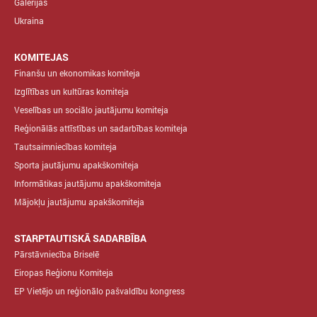
Galerijas
Ukraina
KOMITEJAS
Finanšu un ekonomikas komiteja
Izglītības un kultūras komiteja
Veselības un sociālo jautājumu komiteja
Reģionālās attīstības un sadarbības komiteja
Tautsaimniecības komiteja
Sporta jautājumu apakškomiteja
Informātikas jautājumu apakškomiteja
Mājokļu jautājumu apakškomiteja
STARPTAUTISKĀ SADARBĪBA
Pārstāvniecība Briselē
Eiropas Reģionu Komiteja
EP Vietējo un reģionālo pašvaldību kongress