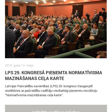
2018. gada 13. maijs
LPS 29. KONGRESĀ PIEŅEMTA NORMATĪVISMA
MAZINĀŠANAS CEĻA KARTE
Latvijas Pašvaldību savienības (LPS) 29. kongress Daugavpilī
noslēdzies ar pašvaldību vadītāju vienbalsīgi pieņemtu rezolūciju
“Normatīvisma mazināšanas ceļa karte”.