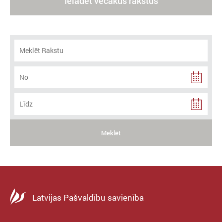
Ielādēt vecākus rakstus
Meklēt
Latvijas Pašvaldību savienība