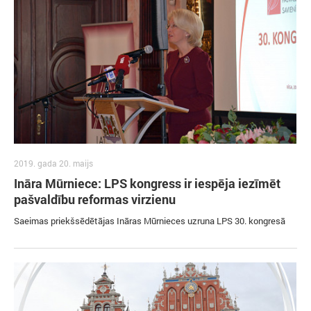
2019. gada 20. maijs
Ināra Mūrniece: LPS kongress ir iespēja iezīmēt
pašvaldību reformas virzienu
Saeimas priekšsēdētājas Ināras Mūrnieces uzruna LPS 30. kongresā