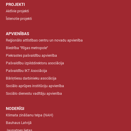
PROJEKTI
Aktīvie projekti
Īstenotie projekti
APVIENĪBAS
Reģionālo attīstības centru un novadu apvienība
Biedrība "Rīgas metropole"
Piekrastes pašvaldību apvienība
Pašvaldību izpilddirektoru asociācija
Pašvaldību IKT Asociācija
Bāriņtiesu darbinieku asociācija
Sociālo aprūpes institūciju apvienība
Sociālo dienestu vadītāju apvienība
NODERĪGI
Klimata zināšanu telpa (NAH)
Bauhaus Latvijā
Jaunatnes lietas