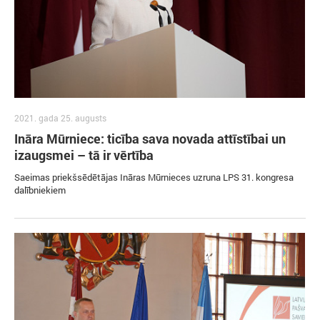
2021. gada 25. augusts
Ināra Mūrniece: ticība sava novada attīstībai un
izaugsmei – tā ir vērtība
Saeimas priekšsēdētājas Ināras Mūrnieces uzruna LPS 31. kongresa
dalībniekiem