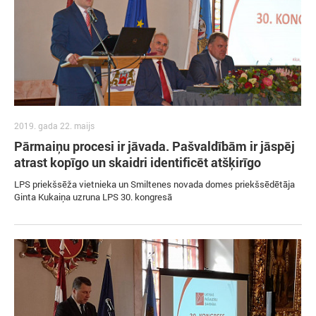
2019. gada 22. maijs
Pārmaiņu procesi ir jāvada. Pašvaldībām ir jāspēj
atrast kopīgo un skaidri identificēt atšķirīgo
LPS priekšsēža vietnieka un Smiltenes novada domes priekšsēdētāja
Ginta Kukaiņa uzruna LPS 30. kongresā