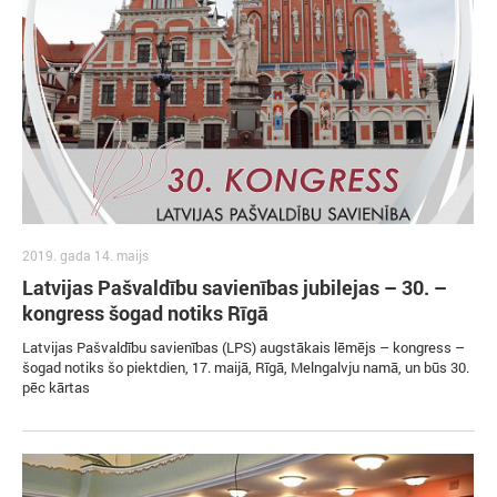
2019. gada 14. maijs
Latvijas Pašvaldību savienības jubilejas – 30. –
kongress šogad notiks Rīgā
Latvijas Pašvaldību savienības (LPS) augstākais lēmējs – kongress –
šogad notiks šo piektdien, 17. maijā, Rīgā, Melngalvju namā, un būs 30.
pēc kārtas