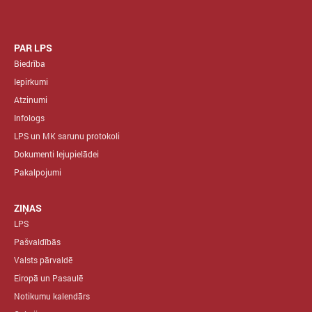
PAR LPS
Biedrība
Iepirkumi
Atzinumi
Infologs
LPS un MK sarunu protokoli
Dokumenti lejupielādei
Pakalpojumi
ZIŅAS
LPS
Pašvaldībās
Valsts pārvaldē
Eiropā un Pasaulē
Notikumu kalendārs