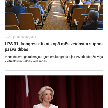
2021. gada 25. augusts
LPS 31. kongress: tikai kopā mēs veidosim stipras
pašvaldības
Viens no svarīgākajiem jautājumiem kongresā bija LPS priekšsēža, viņa
vietnieku un Valdes vēlēšanas