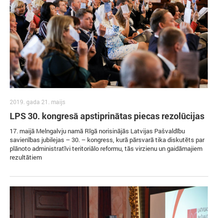
2019. gada 21. maijs
LPS 30. kongresā apstiprinātas piecas rezolūcijas
17. maijā Melngalvju namā Rīgā norisinājās Latvijas Pašvaldību
savienības jubilejas – 30. – kongress, kurā pārsvarā tika diskutēts par
plānoto administratīvi teritoriālo reformu, tās virzienu un gaidāmajiem
rezultātiem