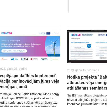
023. gada 28. aprīlis
2023. gada 15. februāris
Iespēja piedalīties konferencē
Notika projekta “Balt
Vācijā par inovācijām jūras vēja
atkrastes vēja enerģi
enerģijas jomā
atklāšanas seminār
2. maijā Berlīnē Baltic Offshore Wind Energy
Šis ES finansētais projekts ve
to Hydrogen BOWE2H projekta ietvaros
un zaļā ūdeņraža projektu st
otiks konference « Jūras vēja un ūdeņraža
koordināciju un attīstību Balti
nerģija Vācijā: nacionālā un starptautiskā