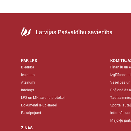
Latvijas Pašvaldību savienība
PAR LPS
KOMITEJA
Biedrība
Finanšu un 
Iepirkumi
Izglītības un
Atzinumi
Veselības un
Infologs
Reģionālās a
LPS un MK sarunu protokoli
Tautsaimniec
Dokumenti lejupielādei
Sporta jautā
Pakalpojumi
Informātikas
Mājokļu jau
ZIŅAS