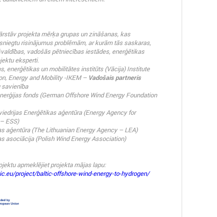
rstāv projekta mērķa grupas un zināšanas, kas
 sniegtu risinājumus problēmām, ar kurām tās saskaras,
švaldības, vadošās pētniecības iestādes, enerģētikas
jektu eksperti.
, enerģētikas un mobilitātes institūts (Vācija
)
Institute
ion, Energy and Mobility -IKEM –
Vadošais partneris
 savienība
enerģijas fonds
(German Offshore Wind Energy Foundation
iedrijas Enerģētikas aģentūra
(Energy Agency for
– ESS)
as aģentūra
(
The Lithuanian Energy Agency – LEA)
as asociācija (
Polish Wind Energy Association)
rojektu apmeklējiet projekta mājas lapu:
ltic.eu/project/baltic-offshore-wind-energy-to-hydrogen/