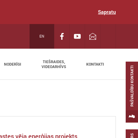
Sapratu
EN
TIEŠRAIDES,
NODERĪGI
KONTAKTI
VIDEOARHĪVS
PAŠVALDĪBU KONTAKTI
rastes vēja enerģijas projekts