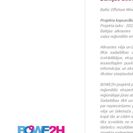
Baltic Offshore W
Projekta kopsavil
Projekta laiks - 20
Baltijas atkrastes
zaļas reģionālās e
Atkrastes vēja un ū
tīkla sadarbības 
izstrādātājus, eksp
iesaistītajām pus
informācijai, un eks
rīkoties starptautisk
BOWE2H projektā plā
reģionālās eksper
reģionālajai jūras 
Sadarbības tīkli uz
par nepieciešamo po
vēja un ūdeņraža p
kopā tās ar citām 
tiks izveidots no 
darbnīcu rezultātie
projekta partneriem