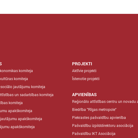
S
PROJEKTI
ekonomikas komiteja
Aktīvie projekti
 kultūras komiteja
Īstenotie projekti
 sociālo jautājumu komiteja
APVIENĪBAS
ttīstības un sadarbības komiteja
Reģionālo attīstības centru un novadu 
ības komiteja
Biedrība "Rīgas metropole"
jumu apakškomiteja
Piekrastes pašvaldību apvienība
 jautājumu apakškomiteja
Pašvaldību izpilddirektoru asociācija
tājumu apakškomiteja
Pašvaldību IKT Asociācija