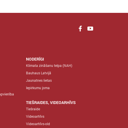
NODERĪGI
Klimata zināšanu telpa (NAH)
Bauhaus Latvijā
Jaunatnes lietas
Iepirkumu joma
apvienība
TIEŠRAIDES, VIDEOARHĪVS
Tiešraide
Videoarhīvs
Videoarhīvs-old