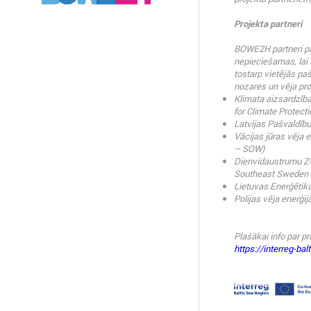
Projekta partneri
BOWE2H partneri pā
nepieciešamas, lai
tostarp vietējās pa
nozares un vēja pro
Klimata aizsardzības
for Climate Protect
Latvijas Pašvaldību
Vācijas jūras vēja 
– SOW)
Dienvidaustrumu Zv
Southeast Sweden 
Lietuvas Enerģētik
Polijas vēja enerģij
Plašākai info par p
https://interreg-ba