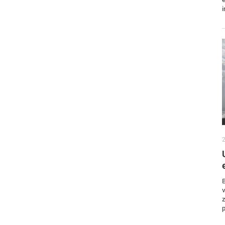
i
2
B
v
z