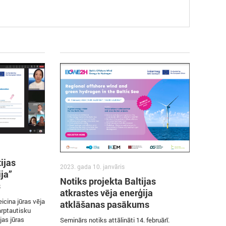
ijas
2023. gada 10. janvāris
ja”
Notiks projekta Baltijas
s
atkrastes vēja enerģija
icina jūras vēja
atklāšanas pasākums
arptautisku
jas jūras
Seminārs notiks attālināti 14. februārī.