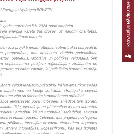
PAŠVALDĪBU MĀCĪBU CENTRS
ind Energy to Hydrogen BOWE2H
kums
22. gada septembra līdz 2024. gada oktobrim.
 vēja enerģija varētu būt drošas, uz nākotni orientētas,
nerģijas sistēmas pamats.
deņraža projekti lēnām attīstās, šobrīd trūkst starpvalstu
un perspektīvas, kas apvienotu vietējās pašvaldības,
ertus, pētniekus, ražotājus un politikas veidotājus. Šīm
ēm nepieciešama piekļuve reģionālajām zināšanām un
pertiem no citām valstīm, lai palielinātu izpratni un spēju
i.
nots veidot iesaistīto pušu tīklu, kā ietvaros rīkos sešas
tu sanāksmes un kopīgi izstrādās stratēģisko ceļvedi
atkrastes vēja un ūdeņraža izmantošanas attīstībai.
labos ieinteresēto pušu rīcībspēju, sniedzot tām izpratni
litiku, tīklu, investīciju un pētniecības ietvaru atkrastes
rojektu attīstībai, kā arī turpmākai sadarbībai, savedot
ieinteresētajām pusēm. Ceļvedis, kas projekta noslēgumā
meta pētījuma, intervijām ar valstu ekspertiem, koprades
m, ietvers infografikas, kopsavilkumu, kas tiks izplatīts
, dalībniekiem un citiem interesentiem.