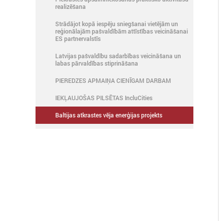
realizēšana
Strādājot kopā iespēju sniegšanai vietējām un
reģionālajām pašvaldībām attīstības veicināšanai
ES partnervalstīs
Latvijas pašvaldību sadarbības veicināšana un
labas pārvaldības stiprināšana
PIEREDZES APMAIŅA CIENĪGAM DARBAM
IEKĻAUJOŠAS PILSĒTAS IncluCities
Baltijas atkrastes vēja enerģijas projekts