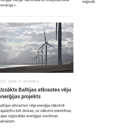
reģionā.
novācija ».
022. gada 15. decembris
Uzsākts Baltijas atkrastes vēju
enerģijas projekts
altijas atkrastes vēja enerģija nākotnē
ajadzētu būt drošas, uz nākotni orientētas,
aļas reģionālās enerģijas sistēmas
pamatam.