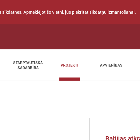
 sīkdatnes. Apmeklējot šo vietni, jūs piekrītat sīkdatņu izmantošanai.
STARPTAUTISKĀ
PROJEKTI
APVIENĪBAS
SADARBĪBA
Baltijas atk