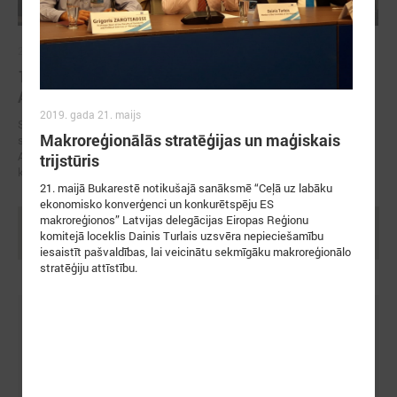
2026. gada 12. marts
12. martā Latvijas Pašvaldību savienībā viesojās
Azerbaidžānas parlamenta delegācija
2019. gada 21. maijs
Sarunas laikā tika pārrunātas Latvijas un Azerbaidžānas pašvaldību
Makroreģionālās stratēģijas un maģiskais
sadarbības iespējas, kā arī aktualitātes saistībā ar Latvijas–
Azerbaidžānas starpvaldību komisijas nākamo sēdi un Urbāno forumu,
trijstūris
kas šī gada maijā notiks Baku.
21. maijā Bukarestē notikušajā sanāksmē “Ceļā uz labāku
ekonomisko konverģenci un konkurētspēju ES
makroreģionos” Latvijas delegācijas Eiropas Reģionu
Ielādēt vecākus rakstus
komitejā loceklis Dainis Turlais uzsvēra nepieciešamību
iesaistīt pašvaldības, lai veicinātu sekmīgāku makroreģionālo
stratēģiju attīstību.