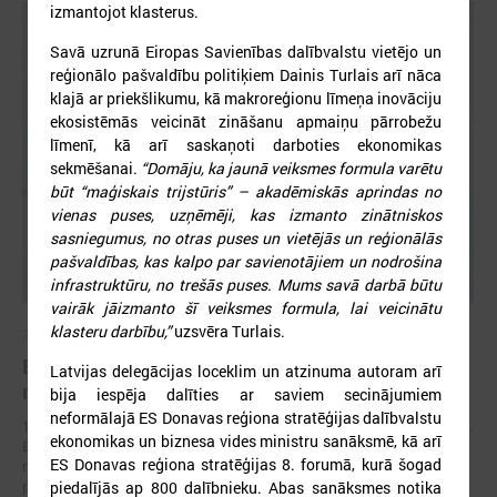
izmantojot klasterus.
Savā uzrunā Eiropas Savienības dalībvalstu vietējo un
reģionālo pašvaldību politiķiem Dainis Turlais arī nāca
klajā ar priekšlikumu, kā makroreģionu līmeņa inovāciju
ekosistēmās veicināt zināšanu apmaiņu pārrobežu
līmenī, kā arī saskaņoti darboties ekonomikas
sekmēšanai.
“Domāju, ka jaunā veiksmes formula varētu
būt “maģiskais trijstūris” – akadēmiskās aprindas no
vienas puses, uzņēmēji, kas izmanto zinātniskos
sasniegumus, no otras puses un vietējās un reģionālās
pašvaldības, kas kalpo par savienotājiem un nodrošina
infrastruktūru, no trešās puses. Mums savā darbā būtu
vairāk jāizmanto šī veiksmes formula, lai veicinātu
klasteru darbību,”
uzsvēra Turlais.
2026. gada 17. jūnijs
Eiropas pilsētu līderi Gimarainšā vienojas par
Latvijas delegācijas loceklim un atzinuma autoram arī
rīcību klimata noturības stiprināšanai
bija iespēja dalīties ar saviem secinājumiem
neformālajā ES Donavas reģiona stratēģijas dalībvalstu
17. jūnijā Eiropas Zaļajā galvaspilsētā Gimarainšā (Portugālē) sākās 13.
ekonomikas un biznesa vides ministru sanāksmē, kā arī
Eiropas Pilsētu noturības forums (EURESFO 2026), kas pulcē vairāk
ES Donavas reģiona stratēģijas 8. forumā, kurā šogad
nekā 400 pašvaldību vadītājus, pilsētplānotājus, klimata ekspertus un
politikas veidotājus no visas Eiropas.
piedalījās ap 800 dalībnieku. Abas sanāksmes notika