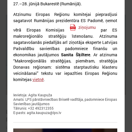
27.–28. jūnijā Bukarestē (Rumānijā).
Atzinumu Eiropas Reģionu komitejai pieprasījusi
sagatavot Rumānijas prezidentūra ES Padomē, ņemot
ziņojumu
vērā Eiropas Komisijas
par ES
makroreģionālo stratēģiju īstenošanu. Atzinuma
sagatavošanās piedalījās arī ziņotāja eksperte Latvijas
Pašvaldību savienības padomniece finanšu un
ekonomikas jautājumos
Sanita Šķiltere
. Ar atzinuma
“Makroreģionālās stratēģijas, piemēram, stratēģija
Donavas reģionam: sistēma starptautisku klasteru
veicināšanai” tekstu var iepazīties Eiropas Reģionu
komitejas
vietnē
.
Ievietoja: Agita Kaupuža
Amats: LPS pārstāvniecības Briselē vadītāja, padomniece Eiropas
2026. gada 18. maijs
Savienības jautājumos
Tālrunis: +32 492312355
LPS Azerbaidžānā piedalās vērienīgajā Pasaules
E-pasts: agita.kaupuza@lps.lv
pilsētu forumā
LPS Azerbaidžānā piedalās vērienīgajā Pasaules pilsētu forumā