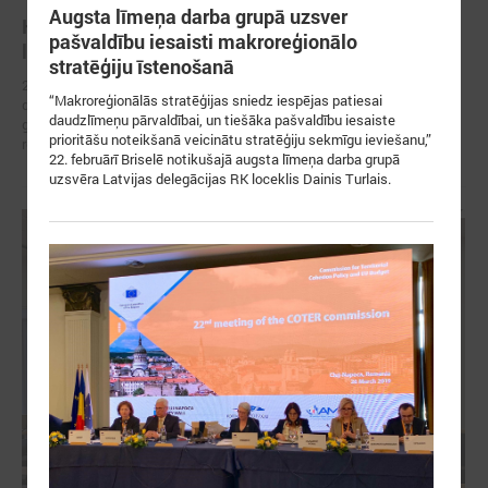
Augsta līmeņa darba grupā uzsver
Kohēzijas politika pēc 2027. gada: pašvaldību
pašvaldību iesaisti makroreģionālo
loma, drošība un lauksaimniecības nākotne
stratēģiju īstenošanā
21. aprīlī Eiropas Reģionu komitejā notikušajās sanāksmēs aktīvāko
“Makroreģionālās stratēģijas sniedz iespējas patiesai
diskusiju centrā izskanēja jautājums par kohēzijas politiku pēc 2027.
daudzlīmeņu pārvaldībai, un tiešāka pašvaldību iesaiste
gada, uzsverot pašvaldību, jo īpaši Eiropas Savienības austrumu
prioritāšu noteikšanā veicinātu stratēģiju sekmīgu ieviešanu,”
robežas reģionu lomu.
22. februārī Briselē notikušajā augsta līmeņa darba grupā
uzsvēra Latvijas delegācijas RK loceklis Dainis Turlais.