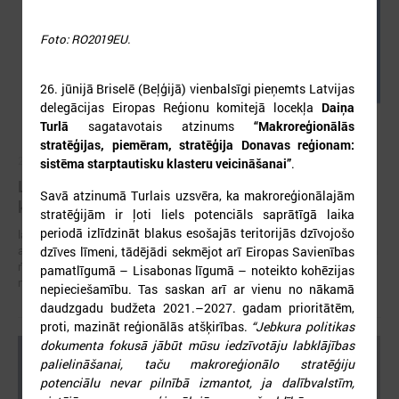
Foto: RO2019EU.
26. jūnijā Briselē (Beļģijā) vienbalsīgi pieņemts Latvijas
delegācijas Eiropas Reģionu komitejā locekļa
Daiņa
Turlā
sagatavotais atzinums
“Makroreģionālās
stratēģijas, piemēram, stratēģija Donavas reģionam:
2026. gada 05. augusts
sistēma starptautisku klasteru veicināšanai”
.
LPS aicina piedalīties seminārā “Stiprinot vietējās
Savā atzinumā Turlais uzsvēra, ka makroreģionālajām
kopienas krīzē" 11. augustā, Cēsīs
stratēģijām ir ļoti liels potenciāls saprātīgā laika
periodā izlīdzināt blakus esošajās teritorijās dzīvojošo
latvijas Pašvaldību savienība sadarbībā ar Cēsu novada pašvaldību
aicina piedalīties seminārā “Stiprinot vietējās kopienas krīzē: proaktīva
dzīves līmeni, tādējādi sekmējot arī Eiropas Savienības
rīcība un pieredzes apmaiņa starp Ukrainas un ES pašvaldībām”, kas
pamatlīgumā – Lisabonas līgumā – noteikto kohēzijas
notiks šī gada 11.augustā no plkst.10.00 līdz 15.30
nepieciešamību. Tas saskan arī ar vienu no nākamā
daudzgadu budžeta 2021.–2027. gadam prioritātēm,
proti, mazināt reģionālās atšķirības.
“
Jebkura politikas
dokumenta fokusā jābūt mūsu iedzīvotāju labklājības
palielināšanai, taču makroreģionālo stratēģiju
potenciālu nevar pilnībā izmantot, ja dalībvalstīm,