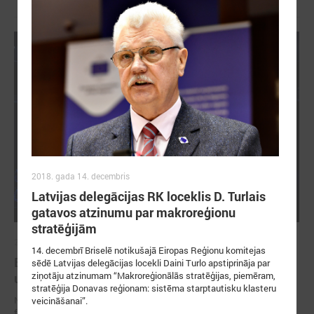
2018. gada 14. decembris
Latvijas delegācijas RK loceklis D. Turlais
gatavos atzinumu par makroreģionu
stratēģijām
2026. gada 13. maijs
14. decembrī Briselē notikušajā Eiropas Reģionu komitejas
Baltijas jūras reģiona noturība sākas ar
sēdē Latvijas delegācijas locekli Daini Turlo apstiprināja par
ziņotāju atzinumam “Makroreģionālās stratēģijas, piemēram,
uzticēšanos, sadarbību un rīcību
stratēģija Donavas reģionam: sistēma starptautisku klasteru
No 11. līdz 13. maijam Tallinā norisinājās 17. EUSBSR ikgadējais
veicināšanai”.
forums, kas pulcēja valdību un pašvaldību pārstāvjus, politikas