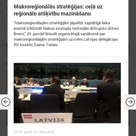
Makroreģionālās stratēģijas: ceļā uz
6. – 7. maijā Briselē Latvijas delegācija Eiropas Reģionu komitejā
reģionālo atšķirību mazināšanu
dažādu augsta līmeņa sanāksmju ietvaros iestājās par reģionālās
attīstības politiku, kas ietver decentralizētu atbalstu pašvaldībām un
“Makroreģionālajām stratēģijām jāpalīdz saprātīgā laika
iedzīvotāju dzīves kvalitātes uzlabošanos reģionos.
posmā izlīdzināt blakus esošajās teritorijās dzīvojošo dzīves
līmeni,” 29. janvārī Briselē organizētajā sanāksmē par
makroreģionālajām stratēģijām uzsvēra Latvijas delegācijas
RK loceklis Dainis Turlais.
2019. gada 22. februāris
2026. gada 21. aprīlis