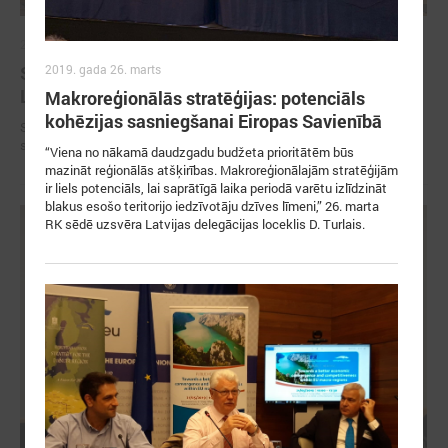
2026. gada 26. marts
2019. gada 26. marts
Somijas Vesilahti pašvaldības delegācija viesojas
Latvijas Pašvaldību savienībā
Makroreģionālās stratēģijas: potenciāls
kohēzijas sasniegšanai Eiropas Savienībā
Somijas Vesilahti pašvaldības delegācija viesojas Latvijas Pašvaldību
savienībā
“Viena no nākamā daudzgadu budžeta prioritātēm būs
mazināt reģionālās atšķirības. Makroreģionālajām stratēģijām
ir liels potenciāls, lai saprātīgā laika periodā varētu izlīdzināt
blakus esošo teritorijo iedzīvotāju dzīves līmeni,” 26. marta
RK sēdē uzsvēra Latvijas delegācijas loceklis D. Turlais.