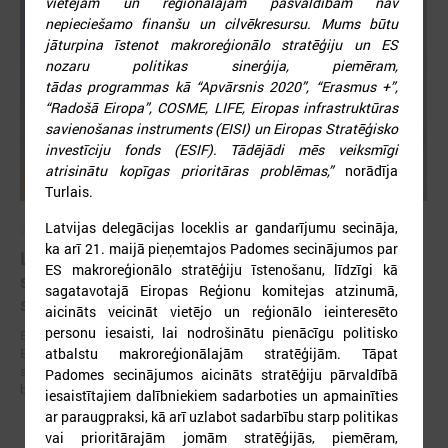
vietējām un reģionālajām pašvaldībām nav
nepieciešamo finanšu un cilvēkresursu. Mums būtu
jāturpina īstenot makroreģionālo stratēģiju un ES
nozaru politikas sinerģija, piemēram,
tādas programmas kā “Apvārsnis 2020”, “Erasmus +”,
“Radošā Eiropa”, COSME, LIFE, Eiropas infrastruktūras
savienošanas instruments (EISI) un Eiropas Stratēģisko
investīciju fonds (ESIF). Tādējādi mēs veiksmīgi
atrisinātu kopīgas prioritāras problēmas,
”
norādīja
Turlais.
Latvijas delegācijas loceklis ar gandarījumu secināja,
2026. gada 19. jūnijs
ka arī 21. maijā pieņemtajos Padomes secinājumos par
Latvijas pašvaldības aicinātas pieteikties
ES makroreģionālo stratēģiju īstenošanu, līdzīgi kā
sadarbībai ar Ukrainas pašvaldībām veltītai
sagatavotajā Eiropas Reģionu komitejas atzinumā,
starptautiskai balvai
aicināts veicināt vietējo un reģionālo ieinteresēto
personu iesaisti, lai nodrošinātu pienācīgu politisko
Eiropas Pašvaldību un reģionu padome sadarbībā ar “U-LEAD with
atbalstu makroreģionālajām stratēģijām. Tāpat
Europe” un Latvijas Pašvaldību savienību izsludinājusi pieteikšanos
starptautiskai pašvaldību sadarbības balvai “Uzticības tiltu sadarbības
Padomes secinājumos aicināts stratēģiju pārvaldībā
balva 2026”.
iesaistītajiem dalībniekiem sadarboties un apmainīties
ar paraugpraksi, kā arī uzlabot sadarbību starp politikas
vai prioritārajām jomām stratēģijās, piemēram,