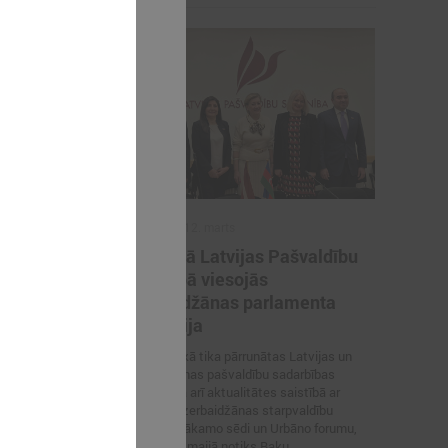
2026. gada 12. marts
švaldības
12. martā Latvijas Pašvaldību
atvijas
savienībā viesojās
ā
Azerbaidžānas parlamenta
delegācija
s delegācija
 savienībā
Sarunas laikā tika pārrunātas Latvijas un
Azerbaidžānas pašvaldību sadarbības
iespējas, kā arī aktualitātes saistībā ar
Latvijas–Azerbaidžānas starpvaldību
komisijas nākamo sēdi un Urbāno forumu,
kas šī gada maijā notiks Baku.