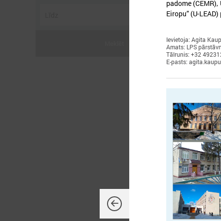
padome (CEMR), Uk
Eiropu” (U-LEAD)
Ievietoja: Agita Kau
Meklēt
Amats: LPS pārstāvn
Tālrunis: +32 4923
E-pasts: agita.kaup
2
L
P