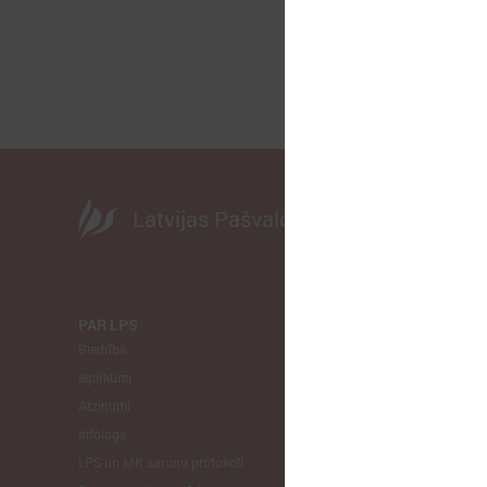
Latvijas Pašvaldību savienība
PAR LPS
KOMITEJA
Biedrība
Finanšu un 
Iepirkumi
Izglītības un
Atzinumi
Veselības un
Infologs
Reģionālās a
LPS un MK sarunu protokoli
Tautsaimniec