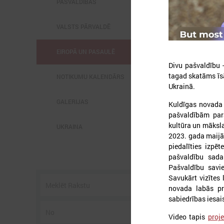
PAŠVALDĪBĀS
VALSTS PĀRVALDĒ
EIROPĀ UN PASAULĒ
Divu pašvaldību 
2
tagad skatāms ī
NOTIKUMU KALENDĀRS
Ukrainā.
GALERIJAS
Kuldīgas novada
pašvaldībām par
kultūra un māksla
UKRAINA
l
2023. gada maijā 
C
s
piedalīties izpēt
p
pašvaldību sadar
U
Pašvaldību savie
g
Savukārt vizītes
novada labās pra
sabiedrības iesai
Video tapis
proje