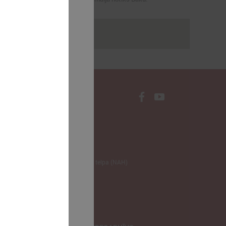
rakstus
NODERĪGI
Klimata zināšanu telpa (NAH)
Bauhaus Latvijā
Jaunatnes lietas
Iepirkumu joma
apvienība