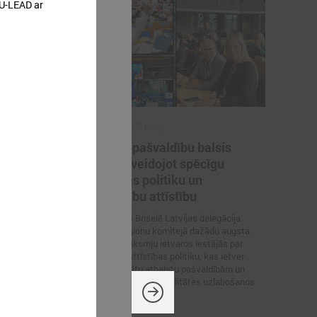
“U-LEAD ar
2026. gada 07. maijs
a noturība
Latvijas pašvaldību balsis
,
Briselē: veidojot spēcīgu
kohēzijas politiku un
pašvaldību attīstību
 norisinājās 17.
as pulcēja
6. – 7. maijā Briselē Latvijas delegācija
jus, politikas
Eiropas Reģionu komitejā dažādu augsta
soniskās
līmeņa sanāksmju ietvaros iestājās par
ltijas jūras
reģionālās attīstības politiku, kas ietver
decentralizētu atbalstu pašvaldībām un
iedzīvotāju dzīves kvalitātes uzlabošanos
reģionos.