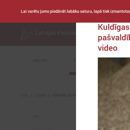
Lai varētu jums piedāvāt labāku saturu, lapā tiek izmantotas
Publicēts: 2023. gad
Kuldīgas
Latvijas Pašvaldību savienība
pašvaldī
video
PAR LPS
ZIŅAS
KOMITEJAS
LPS
ZIŅAS
EIROPĀ UN PASAULĒ
LPS