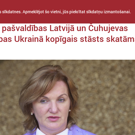
 sīkdatnes. Apmeklējot šo vietni, jūs piekrītat sīkdatņu izmantošanai.
a 21. jūnijs
 pašvaldības Latvijā un Čuhujevas
bas Ukrainā kopīgais stāsts skatām
STARPTAUTISKĀ
PROJEKTI
APVIENĪBAS
SADARBĪBA