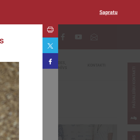
Sapratu
EN
s
TIEŠRAIDES,
NODERĪGI
KONTAKTI
VIDEOARHĪVS
PAŠVALDĪBU KONTAKTI