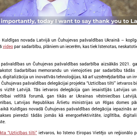
- Kuldīgas novada Latvijā un Čuhujevas pašvaldības Ukrainā – kopīg
026. gada 05. augusts
2026. gada 19. jūnijs
sā
video
par sadarbību, plāniem un iecerēm, kas tiek īstenotas, neskatoti
LPS aicina piedalīties seminārā
Latvijas pašvaldības
“Stiprinot vietējās kopienas
pieteikties sadarbība
 pašvaldības un Čuhujevas pašvaldības sadarbība aizsākās 2021. g
krīzē" 11. augustā, Cēsīs
Ukrainas pašvaldībām
akstot Sadarbības memorandu un vienojoties par sadarbību tādās
starptautiskai balvai
, digitalizācija un inovatīvās tehnoloģijas, kā arī uzņēmējdarbība un inv
atvijas Pašvaldību savienība sadarbībā ar
Čuhujevas pašvaldības delegācijai projekta “Uzticības tilti” ietvaros bi
ēsu novada pašvaldību aicina piedalīties
Eiropas Pašvaldību un reģio
eminārā “Stiprinot vietējās kopienas krīzē:
es vizītē Latvijā. Tās ietvaros delegācija gan iesaistījās Latvijas u
sadarbībā ar “U-LEAD with E
roaktīva rīcība un pieredzes apmaiņa starp
bībai veltītā forumā, gan tikās ar Ukrainas vēstniecības Latvijā,
Latvijas Pašvaldību savienību
krainas un ES pašvaldībām”, kas notiks šī
pieteikšanos starptautiskai 
nības, Latvijas Republikas Ārlietu ministrijas un Rīgas domes pār
ada 11.augustā no plkst.10.00 līdz 15.30
sadarbības balvai “Uzticības 
 laikā Kuldīgas novadā Čuhujevas pašvaldības delegācija iepazinās a
balva 2026”.
kses pieredzi tādās jomās kā energoefektivitāte, izglītība, digital
ste.
kta “Uzticības tilti”
ietvaros, ko īsteno Eiropas Vietējo un reģionālo 