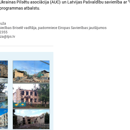
rainas Pilsētu asociācija (AUC) un Latvijas Pašvaldību savienība ar 
 programmas atbalstu.
puža
iecības Briselē vadītāja, padomniece Eiropas Savienības jautājumos
12355
uza@lps.lv
026. gada 18. maijs
2026. gada 13. maijs
LPS Azerbaidžānā piedalās
Baltijas jūras reģion
vērienīgajā Pasaules pilsētu
sākas ar uzticēšanos
forumā
sadarbību un rīcību
PS Azerbaidžānā piedalās vērienīgajā
No 11. līdz 13. maijam Tallinā
asaules pilsētu forumā
EUSBSR ikgadējais forums, k
valdību un pašvaldību pārstāv
veidotājus, pētniekus un pil
sabiedrības līderus no visa Ba
reģiona.