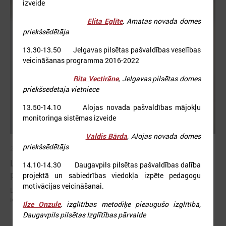
izveide
Elita Eglīte
, Amatas novada domes
priekšsēdētāja
13.30-13.50 Jelgavas pilsētas pašvaldības veselības
veicināšanas programma 2016-2022
Rita Vectirāne
, Jelgavas pilsētas domes
priekšsēdētāja vietniece
13.50-14.10 Alojas novada pašvaldības mājokļu
monitoringa sistēmas izveide
Valdis Bārda
, Alojas novada domes
priekšsēdētājs
2026. gada 30. jūnijs
LPS ar sadarbības partneriem vienojas par labas
14.10-14.30 Daugavpils pilsētas pašvaldības dalība
pārvaldības principu ieviešanu sporta nozarē
projektā un sabiedrības viedokļa izpēte pedagogu
motivācijas veicināšanai.
LPS ar sadarbības partneriem vienojas par labas pārvaldības principu
ieviešanu sporta nozarē
Ilze Onzule
, izglītības metodiķe pieaugušo izglītībā,
Daugavpils pilsētas Izglītības pārvalde