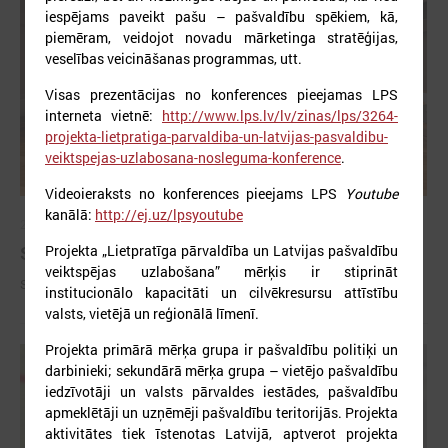
iespējams paveikt pašu – pašvaldību spēkiem, kā,
piemēram, veidojot novadu mārketinga stratēģijas,
veselības veicināšanas programmas, utt.
Visas prezentācijas no konferences pieejamas LPS
interneta vietnē:
http://www.lps.lv/lv/zinas/lps/3264-
projekta-lietpratiga-parvaldiba-un-latvijas-pasvaldibu-
veiktspejas-uzlabosana-nosleguma-konference
.
Videoieraksts no konferences pieejams LPS
Youtube
kanālā:
http://ej.uz/lpsyoutube
2026. gada 09. jūlijs
Sumināti Latvijas labākie tirgotāji
Projekta „Lietpratīga pārvaldība un Latvijas pašvaldību
veiktspējas uzlabošana” mērķis ir stiprināt
Sumināti Latvijas labākie tirgotāji
institucionālo kapacitāti un cilvēkresursu attīstību
valsts, vietējā un reģionālā līmenī.
Projekta primārā mērķa grupa ir pašvaldību politiķi un
darbinieki; sekundārā mērķa grupa – vietējo pašvaldību
iedzīvotāji un valsts pārvaldes iestādes, pašvaldību
apmeklētāji un uzņēmēji pašvaldību teritorijās. Projekta
aktivitātes tiek īstenotas Latvijā, aptverot projekta