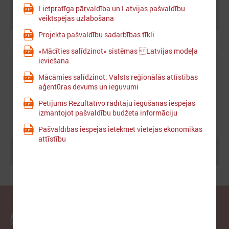
Lietpratīga pārvaldība un Latvijas pašvaldību
Ielādēt vecākus rakstus
veiktspējas uzlabošana
Projekta pašvaldību sadarbības tīkli
«Mācīties salīdzinot» sistēmas Latvijas modeļa
ieviešana
Mācāmies salīdzinot: Valsts reģionālās attīstības
aģentūras devums un ieguvumi
Pētījums Rezultatīvo rādītāju iegūšanas iespējas
izmantojot pašvaldību budžeta informāciju
Pašvaldības iespējas ietekmēt vietējās ekonomikas
attīstību
Meklēt
Latvijas Pašvaldību savienība