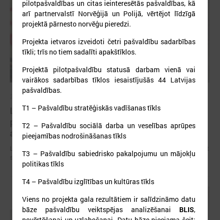
pilotpašvaldības un citas ieinteresētās pašvaldības, kā
arī partnervalstī Norvēģijā un Polijā, vērtējot līdzīgā
projektā pārnesto norvēģu pieredzi.
Projekta ietvaros izveidoti četri pašvaldību sadarbības
tīkli; trīs no tiem sadalīti apakštīklos.
Projektā pilotpašvaldību statusā darbam vienā vai
vairākos sadarbības tīklos iesaistījušās 44 Latvijas
pašvaldības.
2026. gada 09. jūlijs
T1 – Pašvaldību stratēģiskās vadīšanas tīkls
LPS: apreibinošu vielu ietekmē esošu bērnu
profilakses iestādi nedrīkst slēgt bez droša
T2 – Pašvaldību sociālā darba un veselības aprūpes
alternatīva risinājuma
pieejamības nodrošināšanas tīkls
LPS: apreibinošu vielu ietekmē esošu bērnu profilakses iestādi nedrīkst
T3 – Pašvaldību sabiedrisko pakalpojumu un mājokļu
slēgt bez droša alternatīva risinājuma
politikas tīkls
T4 – Pašvaldību izglītības un kultūras tīkls
Viens no projekta gala rezultātiem ir salīdzināmo datu
bāze pašvaldību veiktspējas analizēšanai
BLIS
,
novērtēšanai un uzlabošanai. Datu bāze pieejama šeit: