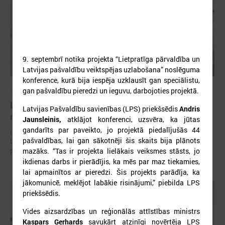
9. septembrī notika projekta “Lietpratīga pārvaldība un
Latvijas pašvaldību veiktspējas uzlabošana” noslēguma
konference, kurā bija iespēja uzklausīt gan speciālistu,
gan pašvaldību pieredzi un ieguvu, darbojoties projektā.
2026. gada 30. jūlijs
Latvijas Pašvaldību savienības un Iekšlietu
Latvijas Pašvaldību savienības (LPS) priekšsēdis
Andris
ministrijas sarunas
Jaunsleinis,
atklājot konferenci, uzsvēra, ka jūtas
gandarīts par paveikto, jo projektā piedalījušās 44
Latvijas Pašvaldību savienība aicina piedalīties Iekšlietu ministrijas un
pašvaldības, lai gan sākotnēji šis skaits bija plānots
Latvijas Pašvaldību savienības sarunās, kas notiks šī gada 5. augustā
plkst. 14:30 LPS 4. stāva zālē (Mazā Pils iela 1, Rīga).
mazāks. “Tas ir projekta lielākais veiksmes stāsts, jo
ikdienas darbs ir pierādījis, ka mēs par maz tiekamies,
lai apmainītos ar pieredzi. Šis projekts parādīja, ka
jākomunicē, meklējot labākie risinājumi,” piebilda LPS
priekšsēdis.
Vides aizsardzības un reģionālās attīstības ministrs
Kaspars Gerhards
savukārt atzinīgi novērtēja LPS