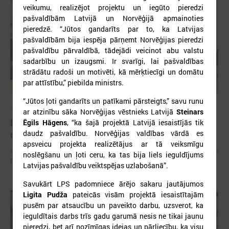
veikumu, realizējot projektu un iegūto pieredzi
pašvaldībām Latvijā un Norvēģijā apmainoties
pieredzē. “Jūtos gandarīts par to, ka Latvijas
pašvaldībām bija iespēja pārņemt Norvēģijas pieredzi
pašvaldību pārvaldībā, tādejādi veicinot abu valstu
sadarbību un izaugsmi. Ir svarīgi, lai pašvaldības
strādātu radoši un motivēti, kā mērķtiecīgi un domātu
par attīstību,” piebilda ministrs.
“Jūtos ļoti gandarīts un patīkami pārsteigts,” savu runu
2026. gada 15. jūlijs
ar atzinību sāka Norvēģijas vēstnieks Latvijā
Steinars
LPS: Interaktīvā karte vienkopus parāda plašu un
Ēgils Hāgens
, “ka šajā projektā Latvijā iesaistījās tik
detalizētu informāciju par skolu tīklu Latvijā
daudz pašvaldību. Norvēģijas valdības vārdā es
apsveicu projekta realizētājus ar tā veiksmīgu
LPS: Interaktīvā karte vienkopus parāda plašu un detalizētu informāciju
noslēgšanu un ļoti ceru, ka tas bija liels ieguldījums
par skolu tīklu Latvijā
Latvijas pašvaldību veiktspējas uzlabošanā”.
Savukārt LPS padomniece ārējo sakaru jautājumos
Ligita Pudža
pateicās visām projektā iesaistītajām
pusēm par atsaucību un paveikto darbu, uzsverot, ka
ieguldītais darbs trīs gadu garumā nesis ne tikai jaunu
pieredzi, bet arī nozīmīgas idejas un pārliecību, ka visu