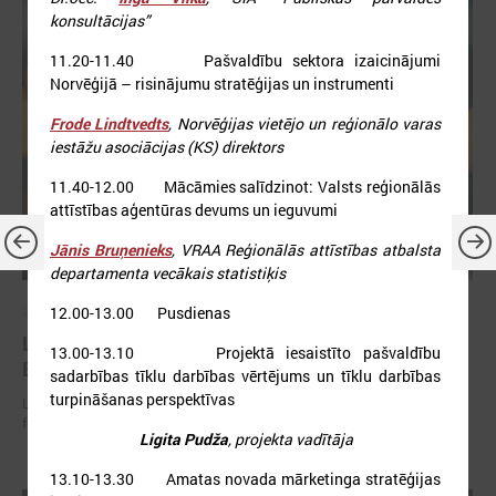
konsultācijas”
11.20-11.40 Pašvaldību sektora izaicinājumi
Norvēģijā – risinājumu stratēģijas un instrumenti
Frode Lindtvedts
, Norvēģijas vietējo un reģionālo varas
iestāžu asociācijas (KS) direktors
11.40-12.00 Mācāmies salīdzinot: Valsts reģionālās
attīstības aģentūras devums un ieguvumi
Jānis Bruņenieks
, VRAA Reģionālās attīstības atbalsta
departamenta vecākais statistiķis
2026. gada 30. jūnijs
12.00-13.00 Pusdienas
LPS: ir savlaicīgi jāgatavo projektu pieteikumi
13.00-13.10 Projektā iesaistīto pašvaldību
Eiropas Konkurētspējas fondam
sadarbības tīklu darbības vērtējums un tīklu darbības
turpināšanas perspektīvas
LPS: ir savlaicīgi jāgatavo projektu pieteikumi Eiropas Konkurētspējas
fondam
Ligita Pudža
, projekta vadītāja
13.10-13.30 Amatas novada mārketinga stratēģijas