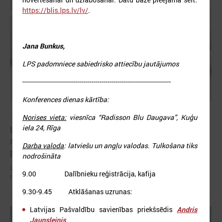
https://blis.lps.lv/lv/
.
Jana Bunkus,
LPS padomniece sabiedrisko attiecību jautājumos
---------------------------------------------------------------------------
Konferences dienas kārtība:
2026. gada 07. jūlijs
Norises vieta:
viesnīca “Radisson Blu Daugava”, Kuģu
iela 24, Rīga
LPS un Labklājības ministrija pārrunā DigiSoc
sadarbības līguma nosacījumus un datu
Darba valoda
: latviešu un angļu valodas. Tulkošana tiks
pārvaldību
nodrošināta
LPS un Labklājības ministrija pārrunā DigiSoc sadarbības līguma
9.00 Dalībnieku reģistrācija, kafija
nosacījumus un datu pārvaldību
9.30-9.45 Atklāšanas uzrunas:
Latvijas Pašvaldību savienības priekšsēdis
Andris
Jaunsleinis