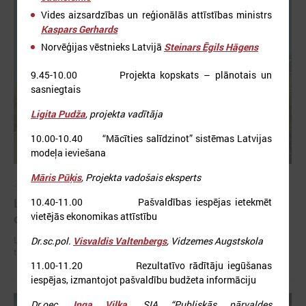
Vides aizsardzības un reģionālās attīstības ministrs
Kaspars Gerhards
Norvēģijas vēstnieks Latvijā
Steinars Ēgils Hāgens
9.45-10.00 Projekta kopskats – plānotais un
sasniegtais
Ligita Pudža
, projekta vadītāja
10.00-10.40 “Mācīties salīdzinot” sistēmas Latvijas
modeļa ieviešana
Māris Pūķis
, Projekta vadošais eksperts
2026. gada 02. jūlijs
LPS iesaka likumā noteikt pašvaldības
10.40-11.00 Pašvaldības iespējas ietekmēt
vietējās ekonomikas attīstību
organizētus sabiedriskā transporta pārvadājumus
LPS iesaka likumā noteikt pašvaldības organizētus sabiedriskā
Dr.sc.pol.
Visvaldis Valtenbergs
, Vidzemes Augstskola
transporta pārvadājumus
11.00-11.20 Rezultatīvo rādītāju iegūšanas
iespējas, izmantojot pašvaldību budžeta informāciju
Dr.oec.
Inga Vilka
, SIA “Publiskās pārvaldes