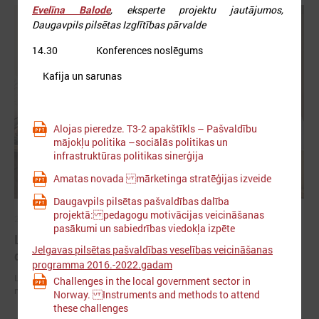
Evelīna Balode
, eksperte projektu jautājumos,
Daugavpils pilsētas Izglītības pārvalde
14.30 Konferences noslēgums
Kafija un sarunas
Alojas pieredze. T3-2 apakštīkls – Pašvaldību
mājokļu politika –sociālās politikas un
infrastruktūras politikas sinerģija
Amatas novada mārketinga stratēģijas izveide
Daugavpils pilsētas pašvaldības dalība
projektā: pedagogu motivācijas veicināšanas
2026. gada 29. jūnijs
pasākumi un sabiedrības viedokļa izpēte
LPS un IZM sarunās vienojas par risinājumiem
Jelgavas pilsētas pašvaldības veselības veicināšanas
drošībai skolās un mācību līdzekļu pieejamību
programma 2016.-2022.gadam
LPS un IZM sarunās vienojas par risinājumiem drošībai skolās un
Challenges in the local government sector in
mācību līdzekļu pieejamību
Norway. Instruments and methods to attend
these challenges