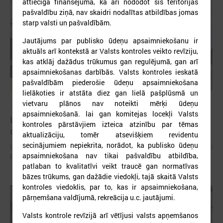
attiecīgā finansējuma, kā arī nododot šīs teritorijas
pašvaldību ziņā, nav skaidri nodalītas atbildības jomas
starp valsti un pašvaldībām.
Jautājums par publisko ūdeņu apsaimniekošanu ir
aktuāls arī kontekstā ar Valsts kontroles veikto revīziju,
kas atklāj dažādus trūkumus gan regulējumā, gan arī
apsaimniekošanas darbībās. Valsts kontroles ieskatā
pašvaldībām piederošie ūdeņu apsaimniekošana
lielākoties ir atstāta diez gan lielā pašplūsmā un
vietvaru plānos nav noteikti mērķi ūdeņu
2026. gada 15. jūlijs
apsaimniekošanā. lai gan komitejas locekļi Valsts
LPS: Interaktīvā karte vienkopus parāda plašu un
kontroles pārstāvjiem izteica atzinību par tēmas
detalizētu informāciju par skolu tīklu Latvijā
aktualizāciju, tomēr atsevišķiem revidentu
secinājumiem nepiekrita, norādot, ka publisko ūdeņu
LPS: Interaktīvā karte vienkopus parāda plašu un detalizētu informāciju
apsaimniekošana nav tikai pašvaldību atbildība,
par skolu tīklu Latvijā
patlaban to kvalitatīvi veikt traucē gan normatīvas
bāzes trūkums, gan dažādie viedokļi, tajā skaitā Valsts
kontroles viedoklis, par to, kas ir apsaimniekošana,
pārņemšana valdījumā, rekreācija u.c. jautājumi.
Valsts kontrole revīzijā arī vētījusi valsts apņemšanos