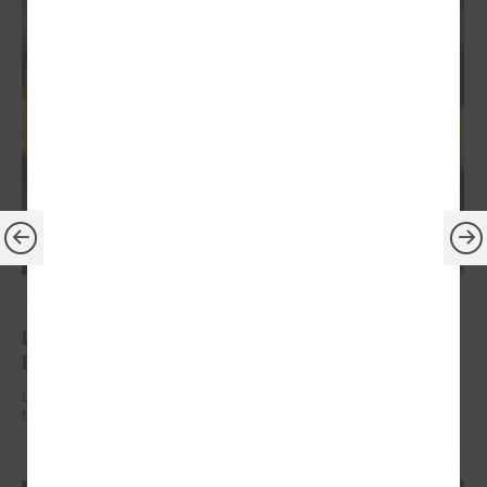
2026. gada 30. jūnijs
LPS: ir savlaicīgi jāgatavo projektu pieteikumi
Eiropas Konkurētspējas fondam
LPS: ir savlaicīgi jāgatavo projektu pieteikumi Eiropas Konkurētspējas
fondam