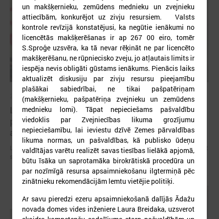
un makšķernieku, zemūdens mednieku un zvejnieku
attiecībām, konkurējot uz zivju resursiem. Valsts
kontrole revīzijā konstatējusi, ka negūtie ienākumi no
licencētās makšķerēšanas ir ap 267 00 eiro, tomēr
S.Sproģe uzsvēra, ka tā nevar rēķināt ne par licencēto
makšķerēšanu, ne rūpniecisko zveju, jo atļautais limits ir
iespēja nevis obligāti gūstams ienākums. Pienācis laiks
aktualizēt diskusiju par zivju resursu pieejamību
plašākai sabiedrībai, ne tikai pašpatēriņam
2026. gada 09. jūlijs
(makšķernieku, pašpatēriņa zvejnieku un zemūdens
LPS: apreibinošu vielu ietekmē esošu bērnu
mednieku lomi). Tāpat nepieciešams pašvaldību
viedoklis par Zvejniecības likuma grozījumu
profilakses iestādi nedrīkst slēgt bez droša
nepieciešamību, lai ieviestu dzīvē Zemes pārvaldības
alternatīva risinājuma
likuma normas, un pašvaldības, kā publisko ūdeņu
LPS: apreibinošu vielu ietekmē esošu bērnu profilakses iestādi nedrīkst
valdītājas varētu realizēt savas tiesības lielākā apjomā,
slēgt bez droša alternatīva risinājuma
būtu īsāka un saprotamāka birokrātiskā procedūra un
par nozīmīgā resursa apsaimniekošanu ilgtermiņā pēc
zinātnieku rekomendācijām lemtu vietējie politiķi.
Ar savu pieredzi ezeru apsaimniekošanā dalījās Ādažu
novada domes vides inženiere Laura Breidaka, uzsverot