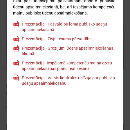
tikai par finansējumu pašvaldībām nodoto publisko
ūdeņu apsaimniekošanā, bet arī iespējamo kompetenču
maiņu publisko ūdeņu apsaimniekošanā.
Prezentācija - Pašvaldību loma publisko ūdeņu
apsaimniekošanā
Prezentācija - Zivju resursu pārvaldība
Prezentācija - Grozījumi Ūdens apsaimniekošanas
likumā
Prezentācija -Iespējamā kompetenču maiņa ezeru
apsaimniekošanas plānu realizēšanā
Prezentācija - Valsts kontroles revīzija par publisko
2026. gada 02. jūlijs
ūdeņu apsaimniekošanu
LPS iesaka likumā noteikt pašvaldības
organizētus sabiedriskā transporta pārvadājumus
LPS iesaka likumā noteikt pašvaldības organizētus sabiedriskā
transporta pārvadājumus