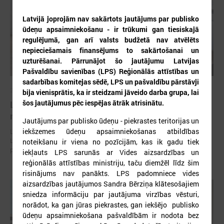
Latvijā joprojām nav sakārtots jautājums par publisko
ūdeņu apsaimniekošanu - ir trūkumi gan tiesiskajā
regulējumā, gan arī valsts budžetā nav atvēlēts
nepieciešamais finansējums to sakārtošanai un
uzturēšanai. Pārrunājot šo jautājumu Latvijas
Pašvaldību savienības (LPS) Reģionālās attīstības un
sadarbības komitejas sēdē, LPS un pašvaldību pārstāvji
2026. gada 30. jūlijs
bija vienisprātis, ka ir steidzami jāveido darba grupa, lai
šos jautājumus pēc iespējas ātrāk atrisinātu.
Latvijas Pašvaldību savienības un Iekšlietu
ministrijas sarunas
Jautājums par publisko ūdeņu - piekrastes teritorijas un
iekšzemes ūdeņu apsaimniekošanas atbildības
Latvijas Pašvaldību savienība aicina piedalīties Iekšlietu ministrijas un
Latvijas Pašvaldību savienības sarunās, kas notiks šī gada 5. augustā
noteikšanu ir viena no pozīcijām, kas ik gadu tiek
plkst. 14:30 LPS 4. stāva zālē (Mazā Pils iela 1, Rīga).
iekļauts LPS sarunās ar Vides aizsardzības un
reģionālās attīstības ministriju, taču diemžēl līdz šim
risinājums nav panākts. LPS padomniece vides
aizsardzības jautājumos Sandra Bērziņa klātesošajiem
sniedza informāciju par jautājuma virzības vēsturi,
norādot, ka gan jūras piekrastes, gan iekšējo publisko
ūdeņu apsaimniekošana pašvaldībām ir nodota bez