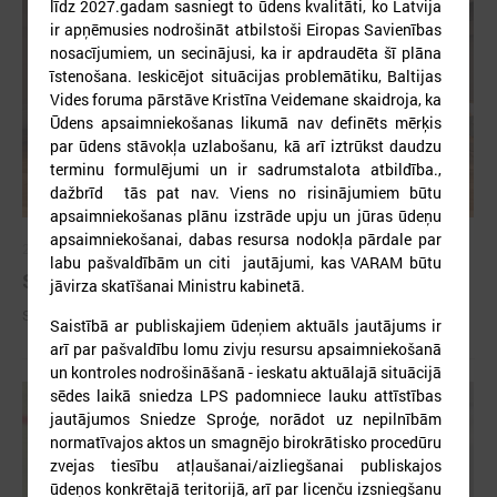
līdz 2027.gadam sasniegt to ūdens kvalitāti, ko Latvija
ir apņēmusies nodrošināt atbilstoši Eiropas Savienības
nosacījumiem, un secinājusi, ka ir apdraudēta šī plāna
īstenošana. Ieskicējot situācijas problemātiku, Baltijas
Vides foruma pārstāve Kristīna Veidemane skaidroja, ka
Ūdens apsaimniekošanas likumā nav definēts mērķis
par ūdens stāvokļa uzlabošanu, kā arī iztrūkst daudzu
terminu formulējumi un ir sadrumstalota atbildība.,
dažbrīd tās pat nav. Viens no risinājumiem būtu
apsaimniekošanas plānu izstrāde upju un jūras ūdeņu
apsaimniekošanai, dabas resursa nodokļa pārdale par
2026. gada 09. jūlijs
labu pašvaldībām un citi jautājumi, kas VARAM būtu
Sumināti Latvijas labākie tirgotāji
jāvirza skatīšanai Ministru kabinetā.
Sumināti Latvijas labākie tirgotāji
Saistībā ar publiskajiem ūdeņiem aktuāls jautājums ir
arī par pašvaldību lomu zivju resursu apsaimniekošanā
un kontroles nodrošināšanā - ieskatu aktuālajā situācijā
sēdes laikā sniedza LPS padomniece lauku attīstības
jautājumos Sniedze Sproģe, norādot uz nepilnībām
normatīvajos aktos un smagnējo birokrātisko procedūru
zvejas tiesību atļaušanai/aizliegšanai publiskajos
ūdeņos konkrētajā teritorijā, arī par licenču izsniegšanu