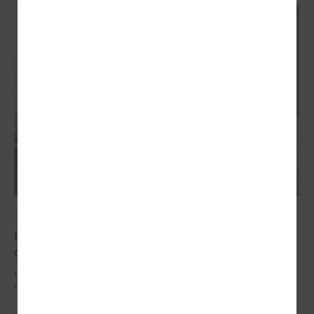
2026. gada 29. jūnijs
LPS un IZM sarunās vienojas par risinājumiem
drošībai skolās un mācību līdzekļu pieejamību
LPS un IZM sarunās vienojas par risinājumiem drošībai skolās un
mācību līdzekļu pieejamību