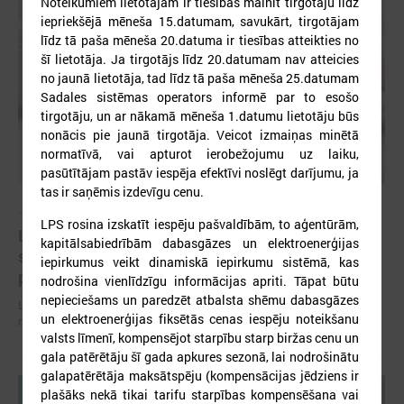
Noteikumiem lietotājam ir tiesības mainīt tirgotāju līdz
iepriekšējā mēneša 15.datumam, savukārt, tirgotājam
līdz tā paša mēneša 20.datuma ir tiesības atteikties no
šī lietotāja. Ja tirgotājs līdz 20.datumam nav atteicies
no jaunā lietotāja, tad līdz tā paša mēneša 25.datumam
Sadales sistēmas operators informē par to esošo
tirgotāju, un ar nākamā mēneša 1.datumu lietotāju būs
nonācis pie jaunā tirgotāja. Veicot izmaiņas minētā
normatīvā, vai apturot ierobežojumu uz laiku,
pasūtītājam pastāv iespēja efektīvi noslēgt darījumu, ja
tas ir saņēmis izdevīgu cenu.
2026. gada 07. jūlijs
LPS rosina izskatīt iespēju pašvaldībām, to aģentūrām,
LPS un Labklājības ministrija pārrunā DigiSoc
kapitālsabiedrībām dabasgāzes un elektroenerģijas
sadarbības līguma nosacījumus un datu
iepirkumus veikt dinamiskā iepirkumu sistēmā, kas
pārvaldību
nodrošina vienlīdzīgu informācijas apriti. Tāpat būtu
nepieciešams un paredzēt atbalsta shēmu dabasgāzes
LPS un Labklājības ministrija pārrunā DigiSoc sadarbības līguma
un elektroenerģijas fiksētās cenas iespēju noteikšanu
nosacījumus un datu pārvaldību
valsts līmenī, kompensējot starpību starp biržas cenu un
gala patērētāju šī gada apkures sezonā, lai nodrošinātu
galapatērētāja maksātspēju (kompensācijas jēdziens ir
plašāks nekā tikai tarifu starpības kompensēšana vai