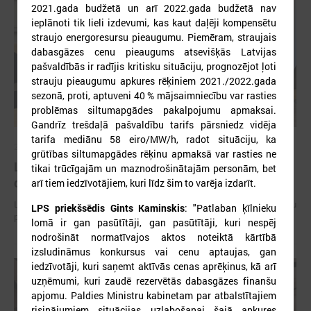
2021.gada budžetā un arī 2022.gada budžetā nav
ieplānoti tik lieli izdevumi, kas kaut daļēji kompensētu
straujo energoresursu pieaugumu. Piemēram, straujais
dabasgāzes cenu pieaugums atsevišķās Latvijas
pašvaldībās ir radījis kritisku situāciju, prognozējot ļoti
strauju pieaugumu apkures rēķiniem 2021./2022.gada
sezonā, proti, aptuveni 40 % mājsaimniecību var rasties
problēmas siltumapgādes pakalpojumu apmaksai.
Gandrīz trešdaļā pašvaldību tarifs pārsniedz vidēja
tarifa mediānu 58 eiro/MW/h, radot situāciju, ka
2026. gada 15. jūlijs
grūtības siltumapgādes rēķinu apmaksā var rasties ne
LPS: Interaktīvā karte vienkopus parāda plašu un
tikai trūcīgajām un maznodrošinātajām personām, bet
detalizētu informāciju par skolu tīklu Latvijā
arī tiem iedzīvotājiem, kuri līdz šim to varēja izdarīt.
LPS: Interaktīvā karte vienkopus parāda plašu un detalizētu informāciju
LPS priekšsēdis Gints Kaminskis
: "Patlaban ķīlnieku
par skolu tīklu Latvijā
lomā ir gan pasūtītāji, gan pasūtītāji, kuri nespēj
nodrošināt normatīvajos aktos noteiktā kārtībā
izsludināmus konkursus vai cenu aptaujas, gan
iedzīvotāji, kuri saņemt aktīvās cenas aprēķinus, kā arī
uzņēmumi, kuri zaudē rezervētās dabasgāzes finanšu
apjomu. Paldies Ministru kabinetam par atbalstītajiem
risinājumiem situācijas uzlabošanai šajā apkures