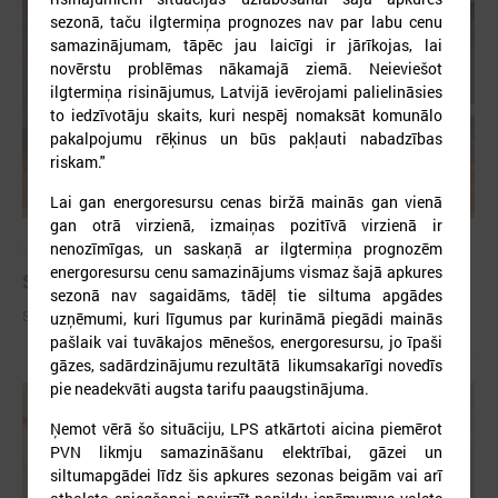
sezonā, taču ilgtermiņa prognozes nav par labu cenu
samazinājumam, tāpēc jau laicīgi ir jārīkojas, lai
novērstu problēmas nākamajā ziemā. Neieviešot
ilgtermiņa risinājumus, Latvijā ievērojami palielināsies
to iedzīvotāju skaits, kuri nespēj nomaksāt komunālo
pakalpojumu rēķinus un būs pakļauti nabadzības
riskam."
Lai gan energoresursu cenas biržā mainās gan vienā
gan otrā virzienā, izmaiņas pozitīvā virzienā ir
nenozīmīgas, un saskaņā ar ilgtermiņa prognozēm
2026. gada 09. jūlijs
energoresursu cenu samazinājums vismaz šajā apkures
Sumināti Latvijas labākie tirgotāji
sezonā nav sagaidāms, tādēļ tie siltuma apgādes
Sumināti Latvijas labākie tirgotāji
uzņēmumi, kuri līgumus par kurināmā piegādi mainās
pašlaik vai tuvākajos mēnešos, energoresursu, jo īpaši
gāzes, sadārdzinājumu rezultātā likumsakarīgi novedīs
pie neadekvāti augsta tarifu paaugstinājuma.
Ņemot vērā šo situāciju, LPS atkārtoti aicina piemērot
PVN likmju samazināšanu elektrībai, gāzei un
siltumapgādei līdz šis apkures sezonas beigām vai arī