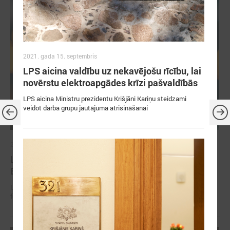
2021. gada 15. septembris
LPS aicina valdību uz nekavējošu rīcību, lai
novērstu elektroapgādes krīzi pašvaldībās
LPS aicina Ministru prezidentu Krišjāni Kariņu steidzami
veidot darba grupu jautājuma atrisināšanai
2026. gada 30. jūnijs
LPS: ir savlaicīgi jāgatavo projektu pieteikumi
Eiropas Konkurētspējas fondam
LPS: ir savlaicīgi jāgatavo projektu pieteikumi Eiropas Konkurētspējas
fondam