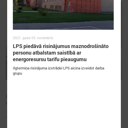
2021. gada 03. novembris
LPS piedāvā risinājumus maznodrošināto
personu atbalstam saistībā ar
energoresursu tarifu pieaugumu
Ilgtermiņa risinājuma izstrādei LPS aicina izveidot darba
grupu
2026. gada 29. jūnijs
LPS un IZM sarunās vienojas par risinājumiem
drošībai skolās un mācību līdzekļu pieejamību
LPS un IZM sarunās vienojas par risinājumiem drošībai skolās un
mācību līdzekļu pieejamību