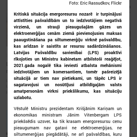
Foto: Eric Rassudkov, Flickr
Kritiskā situācija energoresursu nozarē ir turpinājusi
attīstīties pašvaldībām un to iedzīvotājiem negatīvā
virzienā, un strauji pieaugušajām gāzes un
elektroenerģijas cenām ziemā pievienojusies maksas
paaugstināšana pa siltumenerģiju virknē pašvaldību,
kas arīdzan ir saistīts ar resursu sadārdzināšanos.
Latvijas Pašvaldību savienībai (LPS) proaktīvi
2026. gada 30. jūlijs
rīkojoties un Ministru kabinetam atbilstoši reaģējot,
Latvijas Pašvaldību savienības un Iekšlietu
2021.gada nogalē tika ieviesti atbalsta mehānismi
ministrijas sarunas
iedzīvotājiem un komersantiem, tomēr pašreizējā
situācijā ar tiem nav pietiekami, un tāpēc LPS ir
Latvijas Pašvaldību savienība aicina piedalīties Iekšlietu ministrijas un
sagatavojusi un nosūtījusi atbildīgajām valsts
Latvijas Pašvaldību savienības sarunās, kas notiks šī gada 5. augustā
amatpersonām virkni priekšlikumu, kas situāciju
plkst. 14:30 LPS 4. stāva zālē (Mazā Pils iela 1, Rīga).
uzlabotu.
Vēstulē Ministru prezidentam Krišjānim Kariņam un
ekonomikas ministram Jānim Vitenbergam LPS
priekšsēdis uzsver, ka tik krasam energoresursu cenu
pieaugumam nav gatavi ne elektroenerģijas, ne
siltumenerģijas piegādātāji, ne arī pašvaldības, kuru