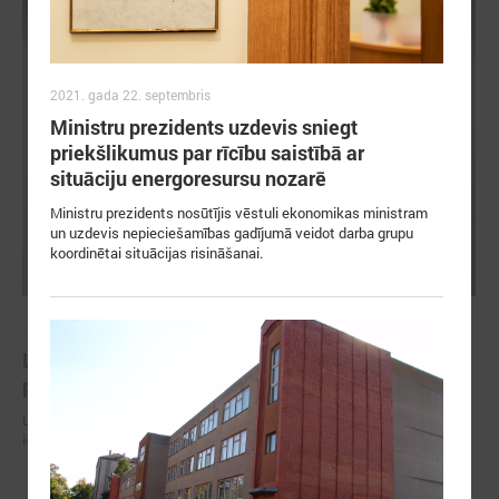
2021. gada 22. septembris
Ministru prezidents uzdevis sniegt
priekšlikumus par rīcību saistībā ar
situāciju energoresursu nozarē
Ministru prezidents nosūtījis vēstuli ekonomikas ministram
un uzdevis nepieciešamības gadījumā veidot darba grupu
koordinētai situācijas risināšanai.
2026. gada 30. jūnijs
LPS ar sadarbības partneriem vienojas par labas
pārvaldības principu ieviešanu sporta nozarē
LPS ar sadarbības partneriem vienojas par labas pārvaldības principu
ieviešanu sporta nozarē