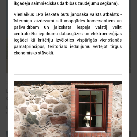
ikgadēja saimnieciskās darbības zaudējumu segšana).
Vienlaikus LPS ieskatā būtu jānosaka valsts atbalsts -
īstermiņa aizdevumi siltumapgādes komersantiem un
pašvaldībām un jāizskata iespēja valstij veikt
centralizētu iepirkumu dabasgāzes un elektroenerģijas
iegādei kā kritēriju izvēloties vispārīgās vienošanās
pamatprincipus, teritoriālo iedalījumu vērtējot tirgus
ekonomisko stāvokli.
2026. gada 02. jūlijs
LPS iesaka likumā noteikt pašvaldības
organizētus sabiedriskā transporta pārvadājumus
LPS iesaka likumā noteikt pašvaldības organizētus sabiedriskā
transporta pārvadājumus