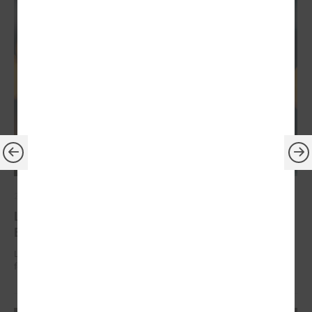
2026. gada 30. jūnijs
LPS: ir savlaicīgi jāgatavo projektu pieteikumi
Eiropas Konkurētspējas fondam
LPS: ir savlaicīgi jāgatavo projektu pieteikumi Eiropas Konkurētspējas
fondam