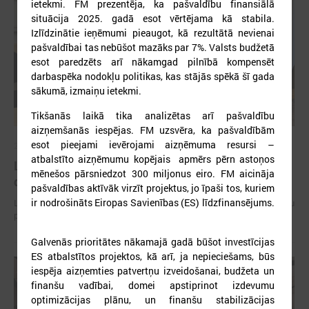
ietekmi. FM prezentēja, ka pašvaldību finansiālā
situācija 2025. gadā esot vērtējama kā stabila.
Izlīdzinātie ieņēmumi pieaugot, kā rezultātā nevienai
pašvaldībai tas nebūšot mazāks par 7%. Valsts budžetā
esot paredzēts arī nākamgad pilnībā kompensēt
darbaspēka nodokļu politikas, kas stājās spēkā šī gada
sākumā, izmaiņu ietekmi.
Tikšanās laikā tika analizētas arī pašvaldību
aizņemšanās iespējas. FM uzsvēra, ka pašvaldībām
esot pieejami ievērojami aizņēmuma resursi –
2026. gada 15. jūlijs
atbalstīto aizņēmumu kopējais apmērs pērn astoņos
LPS: Interaktīvā karte vienkopus parāda plašu un
mēnešos pārsniedzot 300 miljonus eiro. FM aicināja
detalizētu informāciju par skolu tīklu Latvijā
pašvaldības aktīvāk virzīt projektus, jo īpaši tos, kuriem
ir nodrošināts Eiropas Savienības (ES) līdzfinansējums.
LPS: Interaktīvā karte vienkopus parāda plašu un detalizētu informāciju
par skolu tīklu Latvijā
Galvenās prioritātes nākamajā gadā būšot investīcijas
ES atbalstītos projektos, kā arī, ja nepieciešams, būs
iespēja aizņemties patvertņu izveidošanai, budžeta un
finanšu vadībai, domei apstiprinot izdevumu
optimizācijas plānu, un finanšu stabilizācijas