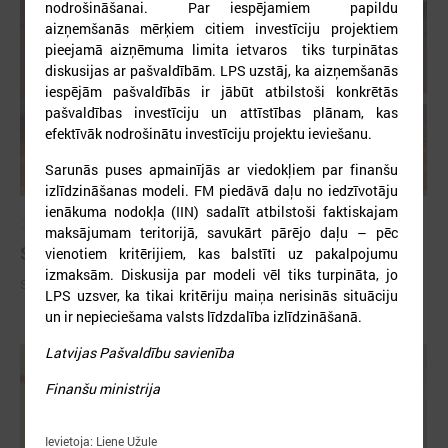
nodrošināšanai. Par iespējamiem papildu
aizņemšanās mērķiem citiem investīciju projektiem
pieejamā aizņēmuma limita ietvaros tiks turpinātas
diskusijas ar pašvaldībām. LPS uzstāj, ka aizņemšanās
iespējām pašvaldībās ir jābūt atbilstoši konkrētās
pašvaldības investīciju un attīstības plānam, kas
efektīvāk nodrošinātu investīciju projektu ieviešanu.
Sarunās puses apmainījās ar viedokļiem par finanšu
izlīdzināšanas modeli. FM piedāvā daļu no iedzīvotāju
ienākuma nodokļa (IIN) sadalīt atbilstoši faktiskajam
2026. gada 09. jūlijs
maksājumam teritorijā, savukārt pārējo daļu – pēc
Sumināti Latvijas labākie tirgotāji
vienotiem kritērijiem, kas balstīti uz pakalpojumu
izmaksām. Diskusija par modeli vēl tiks turpināta, jo
Sumināti Latvijas labākie tirgotāji
LPS uzsver, ka tikai kritēriju maiņa nerisinās situāciju
un ir nepieciešama valsts līdzdalība izlīdzināšanā.
Latvijas Pašvaldību savienība
Finanšu ministrija
Ievietoja: Liene Užule