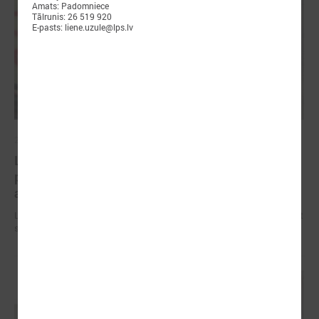
Amats: Padomniece
Tālrunis: 26 519 920
E-pasts: liene.uzule@lps.lv
2026. gada 09. jūlijs
LPS: apreibinošu vielu ietekmē esošu bērnu
profilakses iestādi nedrīkst slēgt bez droša
alternatīva risinājuma
LPS: apreibinošu vielu ietekmē esošu bērnu profilakses iestādi nedrīkst
slēgt bez droša alternatīva risinājuma