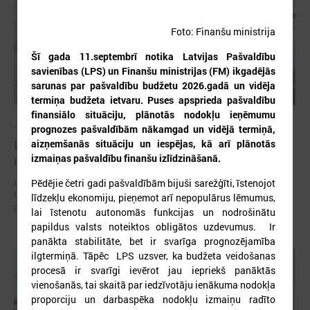
Foto: Finanšu ministrija
Šī gada 11.septembrī notika Latvijas Pašvaldību
savienības (LPS) un Finanšu ministrijas (FM) ikgadējās
sarunas par pašvaldību budžetu 2026.gadā un vidēja
termiņa budžeta ietvaru.
Puses apsprieda pašvaldību
finansiālo situāciju, plānotās nodokļu ieņēmumu
2026. gada 30. jūlijs
prognozes pašvaldībām nākamgad un vidējā termiņā,
Latvijas Pašvaldību savienības un Iekšlietu
aizņemšanās situāciju un iespējas, kā arī plānotās
izmaiņas pašvaldību finanšu izlīdzināšanā.
ministrijas sarunas
Latvijas Pašvaldību savienība aicina piedalīties Iekšlietu ministrijas un
Pēdējie četri gadi pašvaldībām bijuši sarežģīti, īstenojot
Latvijas Pašvaldību savienības sarunās, kas notiks šī gada 5. augustā
līdzekļu ekonomiju, pieņemot arī nepopulārus lēmumus,
plkst. 14:30 LPS 4. stāva zālē (Mazā Pils iela 1, Rīga).
lai īstenotu autonomās funkcijas un nodrošinātu
papildus valsts noteiktos obligātos uzdevumus. Ir
panākta stabilitāte, bet ir svarīga prognozējamība
ilgtermiņā. Tāpēc LPS uzsver, ka budžeta veidošanas
procesā ir svarīgi ievērot jau iepriekš panāktās
vienošanās, tai skaitā par iedzīvotāju ienākuma nodokļa
proporciju un darbaspēka nodokļu izmaiņu radīto