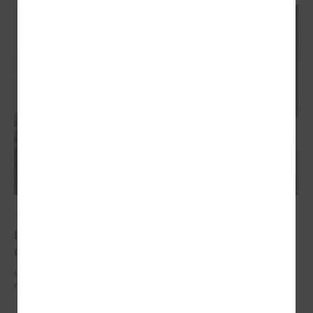
2026. gada 29. jūnijs
LPS un IZM sarunās vienojas par risinājumiem
drošībai skolās un mācību līdzekļu pieejamību
LPS un IZM sarunās vienojas par risinājumiem drošībai skolās un
mācību līdzekļu pieejamību