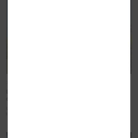
2026. gada 02. jūlijs
LPS iesaka likumā noteikt pašvaldības
organizētus sabiedriskā transporta pārvadājumus
LPS iesaka likumā noteikt pašvaldības organizētus sabiedriskā
transporta pārvadājumus