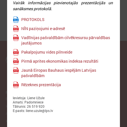
Vairāk informācijas pievienotajās prezentācijās un
sanāksmes protokolā.
PROTOKOLS
NĪN paziņojumi e-adresē
Vadlīnijas pašvaldībām cilvēkresursu pārvaldības
jautājumos
Pakalpojumu vides pilnveide
Latvijas Pašvaldību savienība
Pirmā aprites ekonomikas indeksa rezultāti
Jaunā Eiropas Bauhaus iespējām Latvijas
pašvaldībām
Rēzeknes prezentācija
PAR LPS
Ievietoja: Liene Užule
Biedrība
Amats: Padomniece
Iepirkumi
Tālrunis: 26 519 920
E-pasts: liene.uzule@lps.lv
Atzinumi
Infologs