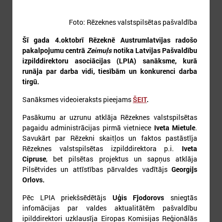
Foto: Rēzeknes valstspilsētas pašvaldība
Šī gada 4.oktobrī Rēzeknē Austrumlatvijas radošo
pakalpojumu centrā
Zeimuļs
notika Latvijas Pašvaldību
izpilddirektoru asociācijas (LPIA) sanāksme, kurā
3
4
5
6
7
8
9
runāja par darba vidi, tiesībām un konkurenci darba
tirgū.
Sanāksmes videoieraksts pieejams
ŠEIT
.
Pasākumu ar uzrunu atklāja Rēzeknes valstspilsētas
pagaidu administrācijas pirmā vietniece
Iveta Mietule
.
Savukārt par Rēzekni skaitļos un faktos pastāstīja
10
11
12
13
14
15
16
Rēzeknes valstspilsētas izpilddirektora p.i.
Iveta
Cipruse
, bet pilsētas projektus un sapņus atklāja
Pilsētvides un attīstības pārvaldes vadītājs
Georgijs
Orlovs.
Pēc LPIA priekšsēdētājs
Uģis Fjodorovs
sniegtās
infomācijas par valdes aktualitātēm pašvaldību
ipilddirektori uzklausīja Eiropas Komisijas Reģionālās