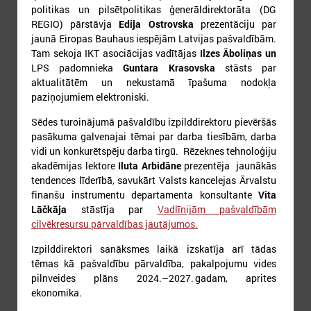
17
18
19
20
21
22
23
politikas un pilsētpolitikas ģenerāldirektorāta (DG
REGIO) pārstāvja
Edija Ostrovska
prezentāciju par
jaunā Eiropas Bauhaus iespējām Latvijas pašvaldībām.
Tam sekoja IKT asociācijas vadītājas
Ilzes Āboliņas un
LPS padomnieka
Guntara Krasovska
stāsts par
aktualitātēm un nekustamā īpašuma nodokļa
paziņojumiem elektroniski.
24
25
26
27
28
29
30
Sēdes turoinājumā pašvaldību izpilddirektoru pievēršās
pasākuma galvenajai tēmai par darba tiesībām, darba
vidi un konkurētspēju darba tirgū. Rēzeknes tehnoloģiju
akadēmijas lektore
Iluta Arbidāne
prezentēja jaunākās
tendences līderībā, savukārt Valsts kancelejas Ārvalstu
finanšu instrumentu departamenta konsultante
Vita
Lāčkāja
stāstīja par
Vadlīnijām pašvaldībām
31
cilvēkresursu pārvaldības jautājumos.
Izpilddirektori sanāksmes laikā izskatīja arī tādas
tēmas kā pašvaldību pārvaldība, pakalpojumu vides
pilnveides plāns 2024.–2027. gadam, aprites
ekonomika.