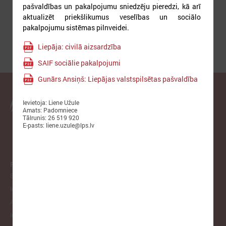
pašvaldības un pakalpojumu sniedzēju pieredzi, kā arī
aktualizēt priekšlikumus veselības un sociālo
pakalpojumu sistēmas pilnveidei.
Liepāja: civilā aizsardzība
SAIF sociālie pakalpojumi
Gunārs Ansiņš: Liepājas valstspilsētas pašvaldība
Ievietoja: Liene Užule
Latvijas Pašvaldību savienība
Amats: Padomniece
Tālrunis: 26 519 920
E-pasts: liene.uzule@lps.lv
PAR LPS
Biedrība
Iepirkumi
Atzinumi
Infologs