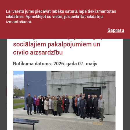
Lai varētu jums piedāvāt labāku saturu, lapā tiek izmantotas
sīkdatnes. Apmeklējot šo vietni, jūs piekrītat sīkdatņu
izmantošanai.
Publicēts: 2026. gada 11. maijs
Latvijas Pašvaldību savienība
Sapratu
Komitejas sēdē Liepājā runāja par
sociālajiem pakalpojumiem un
Izvēlne
civilo aizsardzību
Notikuma datums: 2026. gada 07. maijs
LPS
ZIŅAS
NOTIKUMU KALENDĀRS
AUGUSTS
2026
Lps
Partneru organizāciju
Starptautiskie
notikumi
notikumi
notikumi
1
2