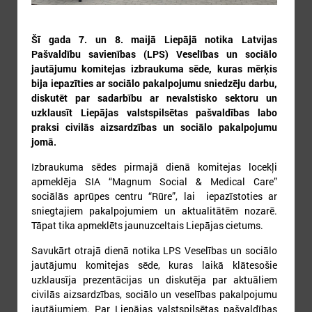
Šī gada 7. un 8. maijā Liepājā notika Latvijas
Pašvaldību savienības (LPS) Veselības un sociālo
jautājumu komitejas izbraukuma sēde, kuras mērķis
bija iepazīties ar sociālo pakalpojumu sniedzēju darbu,
3
4
5
6
7
8
9
diskutēt par sadarbību ar nevalstisko sektoru un
uzklausīt Liepājas valstspilsētas pašvaldības labo
praksi civilās aizsardzības un sociālo pakalpojumu
jomā.
Izbraukuma sēdes pirmajā dienā komitejas locekļi
apmeklēja SIA “Magnum Social & Medical Care”
sociālās aprūpes centru “Rūre”, lai iepazīstoties ar
10
11
12
13
14
15
16
sniegtajiem pakalpojumiem un aktualitātēm nozarē.
Tāpat tika apmeklēts jaunuzceltais Liepājas cietums.
Savukārt otrajā dienā notika LPS Veselības un sociālo
jautājumu komitejas sēde, kuras laikā klātesošie
uzklausīja prezentācijas un diskutēja par aktuāliem
civilās aizsardzības, sociālo un veselības pakalpojumu
jautājumiem. Par Liepājas valstspilsētas pašvaldības