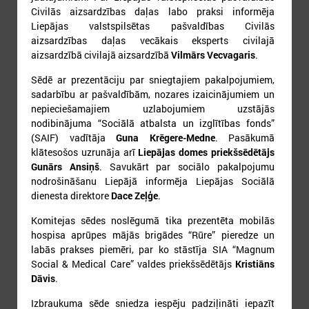
17
18
19
20
21
22
23
Civilās aizsardzības daļas labo praksi informēja
Liepājas valstspilsētas pašvaldības Civilās
aizsardzības daļas vecākais eksperts civilajā
aizsardzībā civilajā aizsardzībā
Vilmārs Vecvagaris
.
Sēdē ar prezentāciju par sniegtajiem pakalpojumiem,
sadarbību ar pašvaldībām, nozares izaicinājumiem un
nepieciešamajiem uzlabojumiem uzstājās
24
25
26
27
28
29
30
nodibinājuma “Sociālā atbalsta un izglītības fonds”
(SAIF) vadītāja
Guna Krēgere-Medne
. Pasākumā
klātesošos uzrunāja arī
Liepājas domes priekšsēdētājs
Gunārs Ansiņš
. Savukārt par sociālo pakalpojumu
nodrošināšanu Liepājā informēja Liepājas Sociālā
dienesta direktore
Dace Zeļģe
.
Komitejas sēdes noslēgumā tika prezentēta mobilās
31
hospisa aprūpes mājās brigādes “Rūre” pieredze un
labās prakses piemēri, par ko stāstīja SIA “Magnum
Social & Medical Care” valdes priekšsēdētājs
Kristiāns
Dāvis
.
Izbraukuma sēde sniedza iespēju padziļināti iepazīt