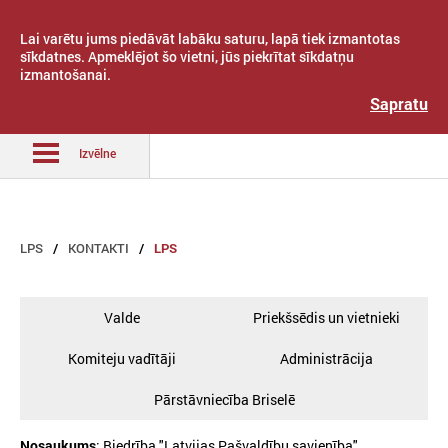
Lai varētu jums piedāvāt labāku saturu, lapā tiek izmantotas
sīkdatnes. Apmeklējot šo vietni, jūs piekrītat sīkdatņu
izmantošanai.
Latvijas Pašvaldību savienība
Sapratu
Izvēlne
LPS
KONTAKTI
LPS
Valde
Priekšsēdis un vietnieki
Komiteju vadītāji
Administrācija
Pārstāvniecība Briselē
Nosaukums
: Biedrība "Latvijas Pašvaldību savienība"