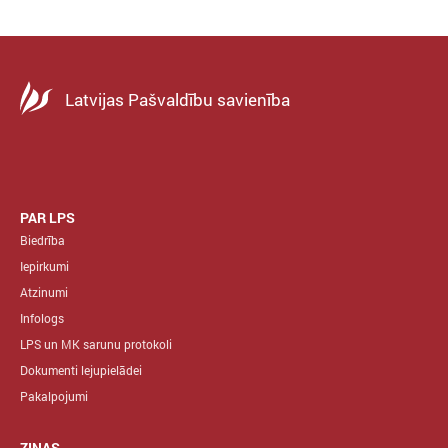
Latvijas Pašvaldību savienība
PAR LPS
Biedrība
Iepirkumi
Atzinumi
Infologs
LPS un MK sarunu protokoli
Dokumenti lejupielādei
Pakalpojumi
ZIŅAS