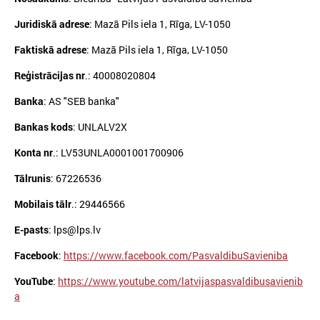
Juridiskā adrese
: Mazā Pils iela 1, Rīga, LV-1050
Faktiskā adrese
: Mazā Pils iela 1, Rīga, LV-1050
Reģistrācijas nr
.: 40008020804
Banka
: AS "SEB banka"
Bankas kods
: UNLALV2X
Konta nr
.: LV53UNLA0001001700906
Tālrunis
: 67226536
Mobilais tālr
.: 29446566
E-pasts
: lps@lps.lv
Facebook
:
https://www.facebook.com/PasvaldibuSavieniba
YouTube
:
https://www.youtube.com/latvijaspasvaldibusavienib
a