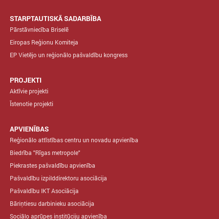
STARPTAUTISKĀ SADARBĪBA
Pārstāvniecība Briselē
Eiropas Reģionu Komiteja
EP Vietējo un reģionālo pašvaldību kongress
PROJEKTI
Aktīvie projekti
Īstenotie projekti
APVIENĪBAS
Reģionālo attīstības centru un novadu apvienība
Biedrība "Rīgas metropole"
Piekrastes pašvaldību apvienība
Pašvaldību izpilddirektoru asociācija
Pašvaldību IKT Asociācija
Bāriņtiesu darbinieku asociācija
Sociālo aprūpes institūciju apvienība